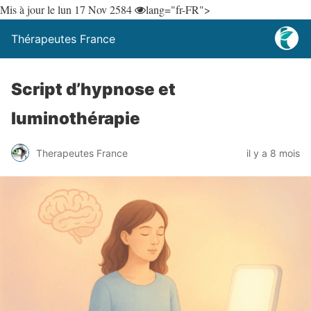
Mis à jour le lun 17 Nov 25
84
lang="fr-FR">
Thérapeutes France
Script d’hypnose et
luminothérapie
Therapeutes France
il y a 8 mois