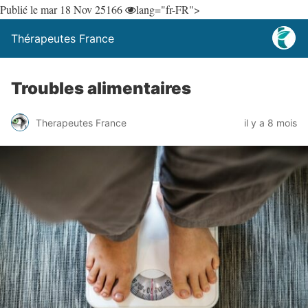
Publié le mar 18 Nov 25
166
lang="fr-FR">
Thérapeutes France
Troubles alimentaires
Therapeutes France
il y a 8 mois