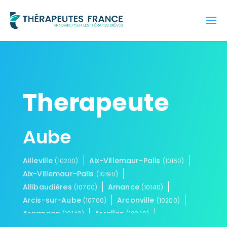
Therapeute
Aube
Ailleville
Aix-Villemaur-Palis
(10200)
(10160)
Aix-Villemaur-Palis
(10190)
Allibaudières
Amance
(10700)
(10140)
Arcis-sur-Aube
Arconville
(10700)
(10200)
Argançon
Arrelles
(10140)
(10340)
Arrembécourt
Arrentières