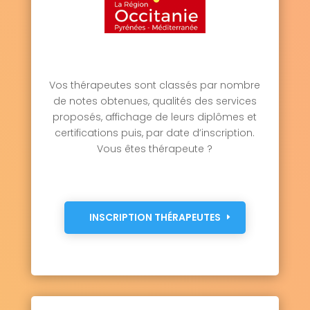
Saint-Ignan 31800
Saint-Jean 31240
Saint-Jean-Lherm 31380
Saint-Jory 31790
Saint-Julia 31540
Saint-Julien-sur-Garonne 31220
Saint-Lary-Boujean 31350
Vos thérapeutes sont classés par nombre
Saint-Laurent 31230
Saint-Léon 31560
de notes obtenues, qualités des services
Saint-Loup-Cammas 31140
Saint-Loup-en-Comminges 31350
proposés, affichage de leurs diplômes et
Saint-Lys 31470
Saint-Mamet 31110
certifications puis, par date d’inscription.
Saint-Marcel-Paulel 31590
Vous êtes thérapeute ?
Saint-Marcet 31800
Saint-Martory 31360
Saint-Médard 31360
Saint-Michel 31220
Saint-Orens-de-Gameville 31650
Saint-Paul-d'Oueil 31110
INSCRIPTION THÉRAPEUTES
Saint-Paul-sur-Save 31530
Saint-Pé-d'Ardet 31510
Saint-Pé-Delbosc 31350
Saint-Pierre 31590
Saint-Pierre-de-Lages 31570
Saint-Plancard 31580
Saint-Rome 31290
Saint-Rustice 31620
Saint-Sauveur 31790
Saint-Sulpice-sur-Lèze 31410