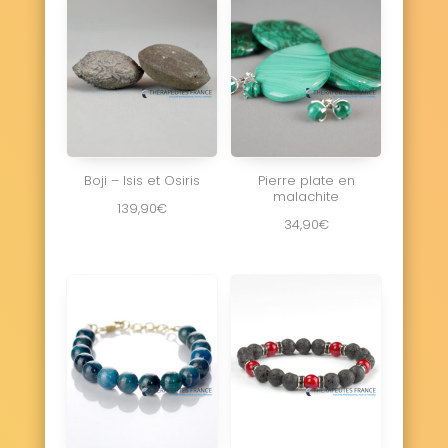
Villeneuve-Tolosane 31270
Villenouvelle 31290
Boji – Isis et Osiris
Pierre plate en
malachite
139,90
€
34,90
€