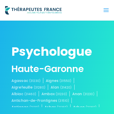
Psychologue
Haute-Garonne
Agassac
Aignes
(31230)
(31550)
Aigrefeuille
Alan
(31280)
(31420)
Albiac
Ambax
Anan
(31460)
(31230)
(31230)
Antichan-de-Frontignes
(31510)
Antignac
Arbas
Arbon
(31110)
(31160)
(31160)
Ardiège
Arguenos