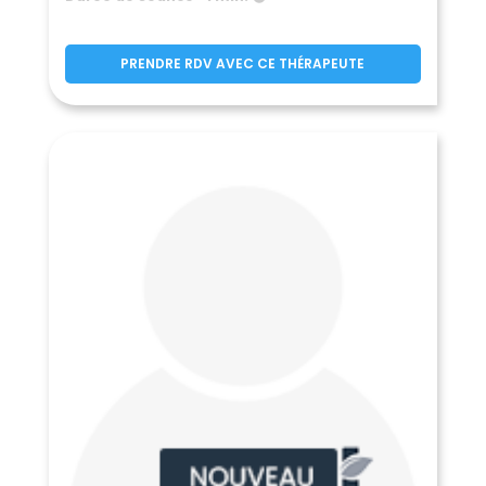
Donneville
Drémil-Lafage
(31450)
(31280)
Drudas
Eaunes
(31480)
(31600)
PRENDRE RDV AVEC CE THÉRAPEUTE
Empeaux
(31470)
Encausse-les-Thermes
Eoux
(31160)
(31420)
Escalquens
Escanecrabe
(31750)
(31350)
Escoulis
Espanès
(31260)
(31450)
Esparron
Esperce
(31420)
(31190)
Estadens
Estancarbon
(31160)
(31800)
Esténos
Eup
Fabas
(31440)
(31440)
(31230)
Le Faget
Falga
(31460)
(31540)
Le Fauga
Fenouillet
(31410)
(31150)
Figarol
Flourens
(31260)
(31130)
Folcarde
Fonbeauzard
(31290)
(31140)
Fonsorbes
Fontenilles
(31470)
(31470)
Forgues
Fos
(31370)
(31440)
Fougaron
Fourquevaux
(31160)
(31450)
Le Fousseret
Francarville
(31430)
(31460)