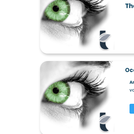
Th
Occ
A
vo