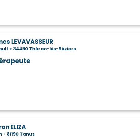
almascle
Valras-Plage
Valros
V
(34800)
(34350)
(34290)
rargues
Verreries-de-Moussans
Vias
(34400)
(34220)
(34
re
Villeneuve-lès-Béziers
Villeneuve-lès-
(34600)
(34420)
Villetelle
Villeveyrac
Viols-en-Laval
60)
(34400)
(34560)
nes LEVAVASSEUR
ault
»
34490 Thézan-lès-Béziers
érapeute
ron ELIZA
n
»
81190 Tanus