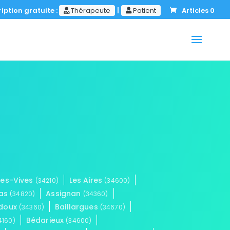
iption gratuite :
Thérapeute
|
Patient
Articles 0
ues-Vives
Les Aires
(34210)
(34600)
as
Assignan
(34820)
(34360)
doux
Baillargues
(34360)
(34670)
Bédarieux
4160)
(34600)