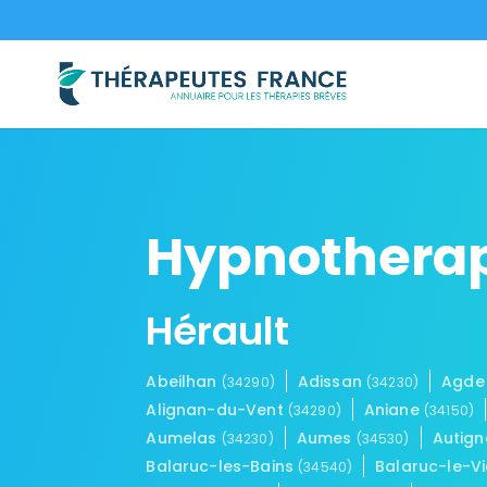
Hypnothera
Hérault
Abeilhan
Adissan
Agd
(34290)
(34230)
Alignan-du-Vent
Aniane
(34290)
(34150)
Aumelas
Aumes
Autig
(34230)
(34530)
Balaruc-les-Bains
Balaruc-le-V
(34540)