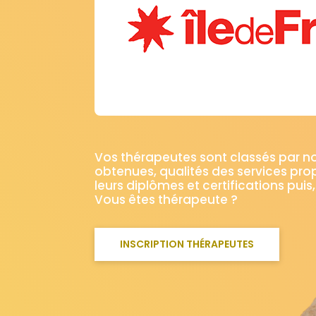
Vos thérapeutes sont classés par 
obtenues, qualités des services pro
leurs diplômes et certifications puis,
Vous êtes thérapeute ?
INSCRIPTION THÉRAPEUTES