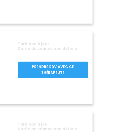
élieux
Vendargues
(34220)
(34740)
Vic-la-Gardiole
450)
(34110)
Maguelone
(34750)
Viols-le-Fort
(34380)
(34380)
Tarif non à jour
Durée de séance non définie
PRENDRE RDV AVEC CE
THÉRAPEUTE
Tarif non à jour
Durée de séance non définie