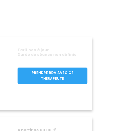
Lignan-sur-Orb
(34490)
Magalas
)
(34480)
Les Matelles
4380)
(34270)
Mireval
Mons
210)
(34110)
(34390)
Montblanc
Montels
(34290)
(34310)
lier
Montpellier
(34000)
(34070)
e
Mudaison
(34800)
(34130)
Tarif non à jour
ès
Nézignan-l'Évêque
(34320)
(34120)
Durée de séance non définie
gues
(34390)
Pardailhan
0)
(34360)
PRENDRE RDV AVEC CE
Pérols
Pézenas
(34470)
(34120)
THÉRAPEUTE
Plans
Poilhes
(34700)
(34310)
Poujol-sur-Orb
Poujols
(34600)
(34700)
des-sur-Vernazobre
(34360)
alicon
Puisserguier
(34480)
(34620)
ères
Roquebrun
(34650)
(34460)
ndré-de-Buèges
(34190)
auzille-de-Montmel
(34160)
A partir de 60,00