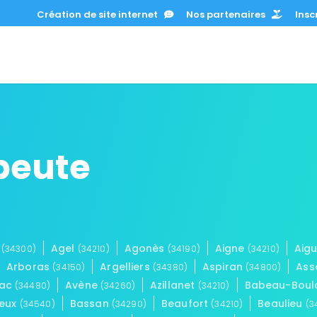
Création de site internet
Nos partenaires
Inscr
peute
e
Agel
Agonès
Aigne
Aig
(34300)
(34210)
(34190)
(34210)
Arboras
Argelliers
Aspiran
Ass
(34150)
(34380)
(34800)
nac
Avène
Azillanet
Babeau-Boul
(34480)
(34260)
(34210)
ieux
Bassan
Beaufort
Beaulieu
(34540)
(34290)
(34210)
(3