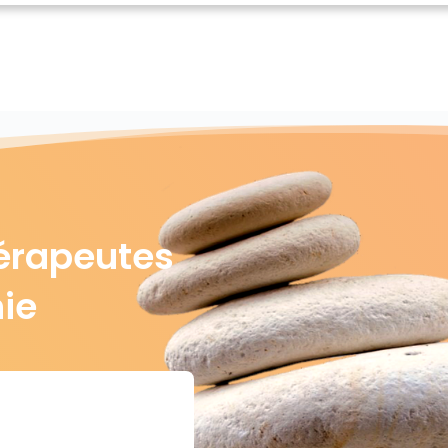
érapeutes
nie