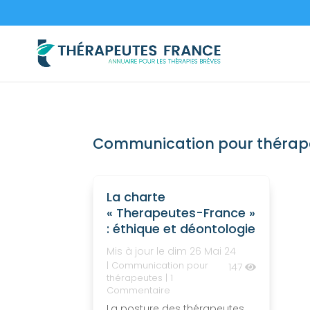
Communication pour thérap
La charte
« Therapeutes-France »
: éthique et déontologie
Mis à jour le dim 26 Mai 24
|
Communication pour
147
thérapeutes
| 1
Commentaire
La posture des thérapeutes