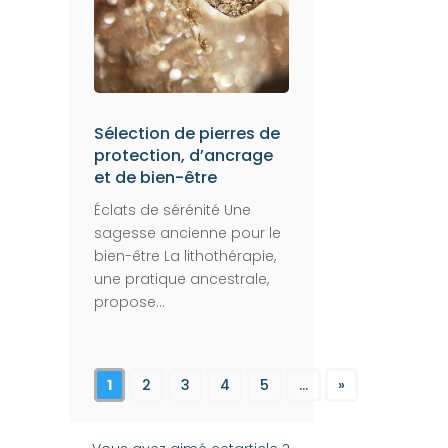
Sélection de pierres de
protection, d’ancrage
et de bien-être
Éclats de sérénité Une
sagesse ancienne pour le
bien-être La lithothérapie,
une pratique ancestrale,
propose...
1
2
3
4
5
...
»