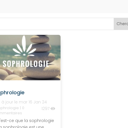
phrologie
 à jour le mar 16 Jan 24
phrologie
| 0
1297
mmentaires
'est-ce que la sophrologie
a sophrologie est une