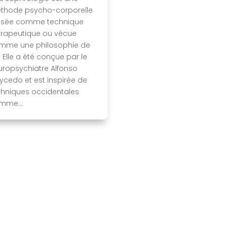
thode psycho-corporelle
ilisée comme technique
érapeutique ou vécue
mme une philosophie de
. Elle a été conçue par le
uropsychiatre Alfonso
ycedo et est inspirée de
chniques occidentales
mme...