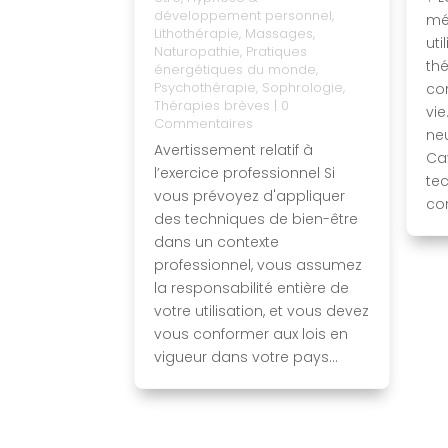
développement personnel
,
mé
Lithothérapie
,
Massages
,
ut
Naturopathie
,
Pratiques
th
énergétiques du monde
,
Psychothérapie
,
Sophrologie
,
co
Thérapies brèves
| 0
vie
Commentaires
ne
Avertissement relatif à
Ca
l’exercice professionnel Si
te
vous prévoyez d'appliquer
co
des techniques de bien-être
dans un contexte
professionnel, vous assumez
la responsabilité entière de
votre utilisation, et vous devez
vous conformer aux lois en
vigueur dans votre pays...