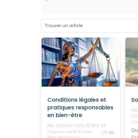
Conditions légales et
So
pratiques responsables
Mis
en bien-être
|
So
Co
Mis à jour le sam 16 Mar 24
Qu
|
Espace santé & bien-
126
? L
être
,
Hypnose &