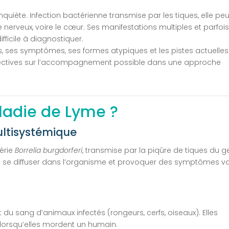
nquiète. Infection bactérienne transmise par les tiques, elle peu
e nerveux, voire le cœur. Ses manifestations multiples et parfoi
fficile à diagnostiquer.
es, ses symptômes, ses formes atypiques et les pistes actuelle
spectives sur l’accompagnement possible dans une approche
ladie de Lyme ?
ultisystémique
érie
Borrelia burgdorferi
, transmise par la piqûre de tiques du g
eut se diffuser dans l’organisme et provoquer des symptômes va
?
du sang d’animaux infectés (rongeurs, cerfs, oiseaux). Elles
 lorsqu’elles mordent un humain.