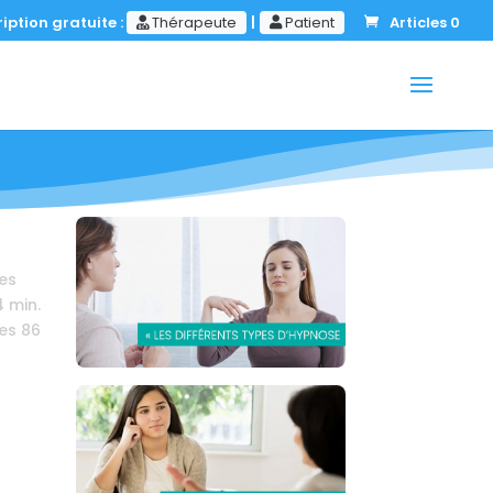
iption gratuite :
Thérapeute
|
Patient
Articles 0
es
4
min.
es
86