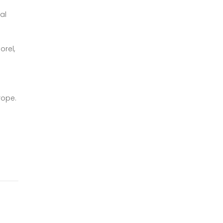
al
orel,
rope.