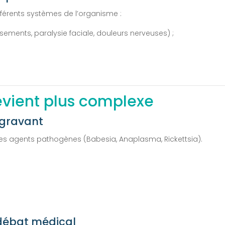
ifférents systèmes de l’organisme :
ements, paralysie faciale, douleurs nerveuses) ;
vient plus complexe
ggravant
res agents pathogènes (Babesia, Anaplasma, Rickettsia).
 débat médical