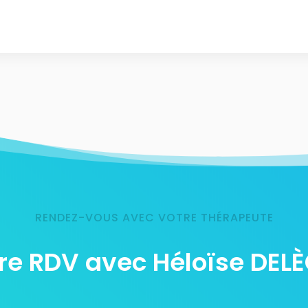
RENDEZ-VOUS AVEC VOTRE THÉRAPEUTE
re RDV avec Héloïse DEL