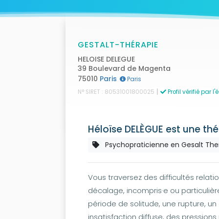
GESTALT-THÉRAPIE
HELOISE DELEGUE
39 Boulevard de Magenta
75010
Paris
Paris
|
N° SIRET : 80531001800025
Profil vérifié par
Héloïse DELÈGUE est une thé
Psychopraticienne en Gesalt The
Vous traversez des difficultés relat
décalage, incompris·e ou particuliè
période de solitude, une rupture, un
insatisfaction diffuse, des pressions