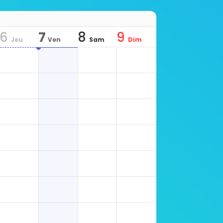
6
7
8
9
Jeu
Ven
Sam
Dim