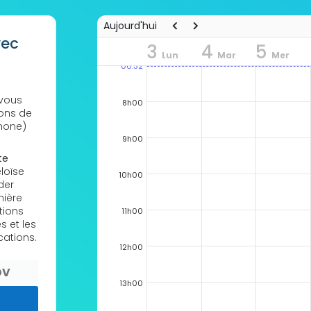
Aujourd'hui
vec
3
4
5
Lun
Mar
Mer
00:32
 vous
8h00
ions de
hone)
9h00
te
loïse
10h00
der
mière
tions
11h00
s et les
cations.
12h00
DV
13h00