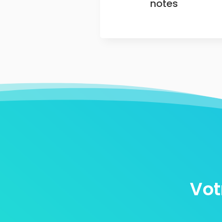
notes
Vot