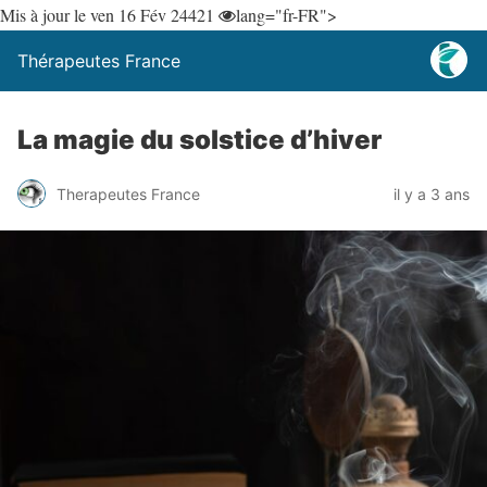
Mis à jour le ven 16 Fév 24
421
lang="fr-FR">
Thérapeutes France
La magie du solstice d’hiver
Therapeutes France
il y a 3 ans