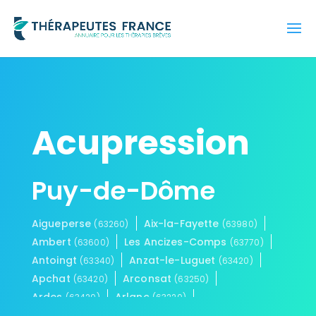
Acupression
Puy-de-Dôme
Aigueperse
Aix-la-Fayette
(63260)
(63980)
Ambert
Les Ancizes-Comps
(63600)
(63770)
Antoingt
Anzat-le-Luguet
(63340)
(63420)
Apchat
Arconsat
(63420)
(63250)
Ardes
Arlanc
(63420)
(63220)
Ars-les-Favets
Artonne