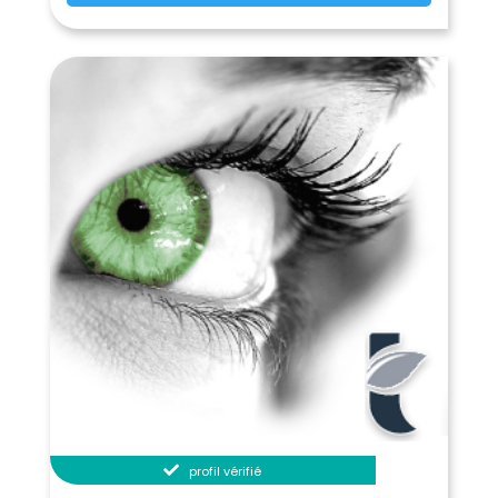
Entraigues
Enval
(63720)
(63530)
Escoutoux
Espinasse
(63300)
(63390)
Espinchal
Espirat
(63850)
(63160)
Estandeuil
Esteil
(63520)
(63570)
Fayet-le-Château
(63160)
Fayet-Ronaye
Fernoël
(63630)
(63620)
La Forie
Fournols
(63600)
(63980)
Gelles
Gerzat
Giat
(63740)
(63360)
(63620)
Gignat
Gimeaux
(63340)
(63200)
Glaine-Montaigut
(63160)
La Godivelle
La Goutelle
(63850)
(63230)
Gouttières
Grandeyrolles
(63390)
(63320)
Grandrif
Grandval
(63600)
(63890)
Herment
Heume-l'Église
(63470)
(63210)
Isserteaux
Issoire
(63270)
(63500)
Job
Jozerand
Joze
(63990)
(63460)
(63350)
profil vérifié
Jumeaux
Labessette
(63570)
(63690)