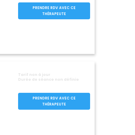
Teilhet
0)
(63560)
PRENDRE RDV AVEC CE
La Tour-d'Auvergne
(63680)
THÉRAPEUTE
Trézioux
(63810)
(63520)
sur-Morge
(63720)
ne
(63580)
taizon
Vertolaye
(63910)
(63480)
erfs
Villosanges
(63310)
(63380)
Voingt
0)
(63620)
Yssac-la-Tourette
70)
(63200)
Tarif non à jour
Durée de séance non définie
PRENDRE RDV AVEC CE
THÉRAPEUTE