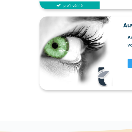
profil vérifié
Au
A
vo