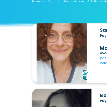
Bagnols
Bansat
Bas-et
(63810)
(63570)
Beauregard-l'Évêque
Beauregar
(63116)
Beurières
Billom
Biollet
(63220)
(63160)
Boudes
La Bourboule
B
(63340)
(63150)
Le Breuil-sur-Couze
Briffons
(63340)
(638
Sa
Bulhon
Busséol
Bussiè
(63350)
(63270)
Pu
Ceilloux
La Celle
Celles
(63520)
(63620)
Chabreloche
Chadeleuf
(63250)
(63320)
Ma
Chambon-sur-Dolore
Chambon
(63980)
Ave
Champétières
Champs
pdt
(63600)
(63440)
Reik
La Chapelle-Agnon
La Chapell
(63590)
Charbonnier-les-Mines
Charbon
(63340)
Charnat
Chas
Chassa
(63290)
(63160)
Château-sur-Cher
Châteldon
(63330)
(6
Chavaroux
Le Cheix
Ch
(63720)
(63200)
El
Clermont-Ferrand
Clermont-Fe
(63000)
Pu
Condat-en-Combraille
Condat-
(63380)