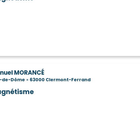
t
Tallende
Tauves
Teilhède
(63720)
(63450)
(63690)
(6346
Thiolières
Thuret
Tortebesse
(63600)
(63260)
(63470)
nzières
Tralaigues
Trémouille-Saint-Loup
(63320)
(63380)
ères
Valz-sous-Châteauneuf
Varennes-
(63600)
(63580)
Vensat
Vergheas
Vernet-la-Varen
10)
(63260)
(63330)
neugheol
Vernines
Verrières
Ver
(63470)
(63210)
(63320)
ic-le-Comte
Villeneuve
Villeneuve-les-C
(63270)
(63340)
tat
Vitrac
Viverols
Vodable
(63250)
(63410)
(63840)
(6350
Volvic
Youx
Yronde-et-Buron
63120)
(63530)
(63700)
(632
nuel MORANCÉ
y-de-Dôme
»
63000 Clermont-Ferrand
gnétisme