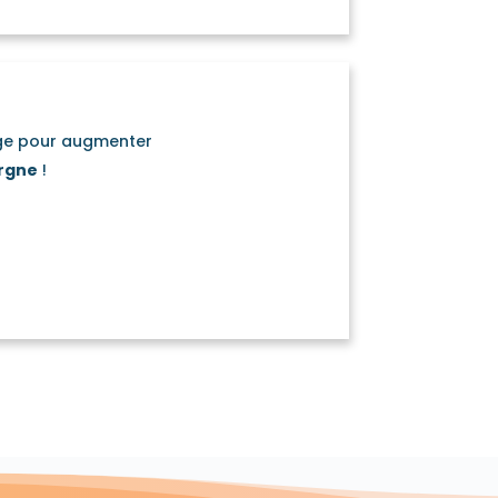
age pour augmenter
rgne
!