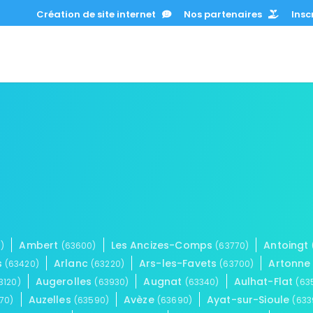
Création de site internet
Nos partenaires
Inscr
Ambert
Les Ancizes-Comps
Antoingt
)
(63600)
(63770)
s
Arlanc
Ars-les-Favets
Artonn
(63420)
(63220)
(63700)
Augerolles
Augnat
Aulhat-Flat
3120)
(63930)
(63340)
(63
Auzelles
Avèze
Ayat-sur-Sioule
70)
(63590)
(63690)
(633