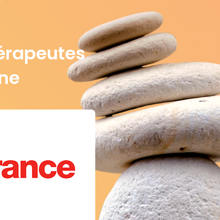
érapeutes
gne