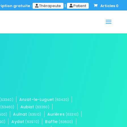
iption gratuite :
Thérapeute
|
Patient
Articles 0
Anzat-le-Luguet
(63340)
(63420)
e
Aubiat
(63460)
(63260)
Aulnat
Aurières
500)
(63510)
(63210)
Aydat
Baffie
90)
(63970)
(63600)