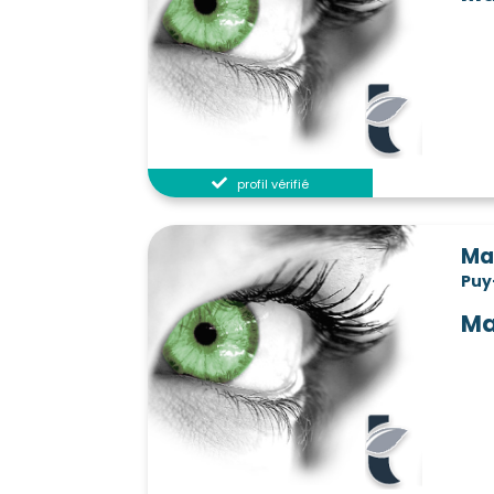
Solignat
Sugères
Sura
(63500)
(63490)
Ternant-les-Eaux
Thiers
(63340)
(63300)
Tours-sur-Meymont
Tourzel-Ro
(63590)
Usson
Valbeleix
Valcivi
(63490)
(63610)
Varennes-sur-Usson
Vassel
(63500)
(639
Le Vernet-Sainte-Marguerite
Ver
(63710)
Veyre-Monton
Vichel
V
(63960)
(63340)
profil vérifié
Vinzelles
Virlet
Viscom
(63350)
(63330)
Vollore-Montagne
Vollore-Ville
(63120)
(
Ma
Pu
Ma