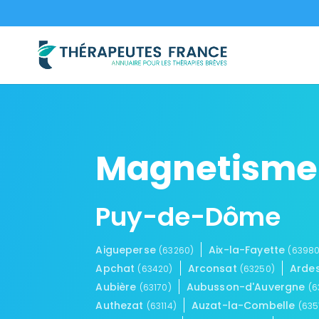
Magnetisme
Puy-de-Dôme
Aigueperse
Aix-la-Fayette
(63260)
(63980
Apchat
Arconsat
Arde
(63420)
(63250)
Aubière
Aubusson-d'Auvergne
(63170)
(6
Authezat
Auzat-la-Combelle
(63114)
(635