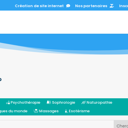
Création de site internet
Nos partenaires
Inscr
?
Psychothérapie
Sophrologie
Naturopathie
iques du monde
Massages
Esotérisme