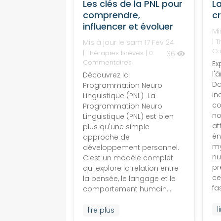
Les clés de la PNL pour
L
comprendre,
c
influencer et évoluer
Mi
|
T
Mis à jour le sam 17 Fév 24
Co
|
Thérapies brèves
| 0
36
Commentaires
Ex
l'
Découvrez la
Da
Programmation Neuro
in
Linguistique (PNL) La
co
Programmation Neuro
no
Linguistique (PNL) est bien
at
plus qu'une simple
én
approche de
my
développement personnel.
nu
C'est un modèle complet
pr
qui explore la relation entre
ce
la pensée, le langage et le
fa
comportement humain....
l
lire plus