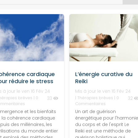
ohérence cardiaque
L’énergie curative du
ur réduire le stress
Reiki
s à jour le ven 16 Fév 24
Mis à jour le ven 16 Fév 24
hérapies brèves
| 0
|
Thérapies brèves
| 0
33
32
mmentaires
Commentaires
émergence et les bienfaits
Un art de guérison
 la cohérence cardiaque
énergétique pour l'harmoni
puis des millénaires, les
du corps et de l'esprit Le
vilisations du monde entier
Reiki est une méthode de
t exploré des méthodes
guérison holistique qui