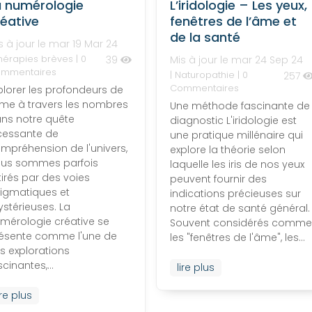
a numérologie
L’iridologie – Les yeux,
réative
fenêtres de l’âme et
de la santé
s à jour le mar 19 Mar 24
hérapies brèves
| 0
39
Mis à jour le mar 24 Sep 24
mmentaires
|
Naturopathie
| 0
257
Commentaires
plorer les profondeurs de
âme à travers les nombres
Une méthode fascinante de
ns notre quête
diagnostic L'iridologie est
cessante de
une pratique millénaire qui
mpréhension de l'univers,
explore la théorie selon
us sommes parfois
laquelle les iris de nos yeux
tirés par des voies
peuvent fournir des
igmatiques et
indications précieuses sur
stérieuses. La
notre état de santé général.
mérologie créative se
Souvent considérés comm
ésente comme l'une de
les "fenêtres de l'âme", les...
s explorations
scinantes,...
lire plus
ire plus