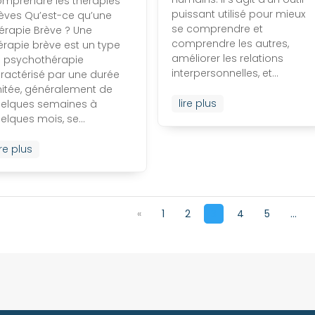
mprendre les thérapies
puissant utilisé pour mieux
èves Qu’est-ce qu’une
se comprendre et
érapie Brève ? Une
comprendre les autres,
érapie brève est un type
améliorer les relations
 psychothérapie
interpersonnelles, et...
ractérisé par une durée
mitée, généralement de
lire plus
elques semaines à
elques mois, se...
ire plus
«
1
2
3
4
5
...