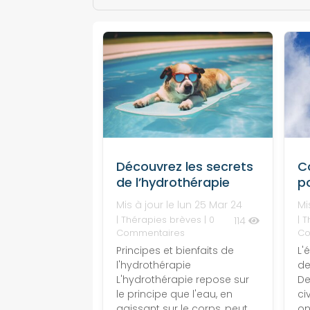
Découvrez les secrets
C
de l’hydrothérapie
po
Mis à jour le lun 25 Mar 24
Mi
|
Thérapies brèves
| 0
|
T
114
Commentaires
Co
Principes et bienfaits de
L'
l'hydrothérapie
de
L'hydrothérapie repose sur
De
le principe que l'eau, en
ci
agissant sur le corps, peut
on