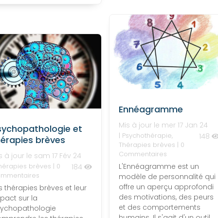
Ennéagramme
Mis à jour le mer 17 Jan 24
sychopathologie et
|
Psychothérapie
,
148
hérapies brèves
Thérapies brèves
| 0
Commentaires
s à jour le sam 17 Fév 24
hérapies brèves
| 0
L'Ennéagramme est un
184
mmentaires
modèle de personnalité qui
offre un aperçu approfondi
s thérapies brèves et leur
des motivations, des peurs
pact sur la
et des comportements
ychopathologie
humains. Il s'agit d'un outil