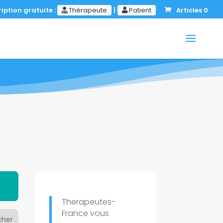
iption gratuite :
Thérapeute
|
Patient
Articles 0
Therapeutes-
France vous