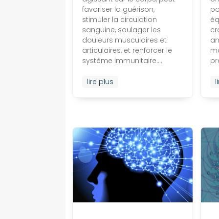
favoriser la guérison,
po
stimuler la circulation
éq
sanguine, soulager les
cr
douleurs musculaires et
an
articulaires, et renforcer le
mo
système immunitaire....
pr
lire plus
l