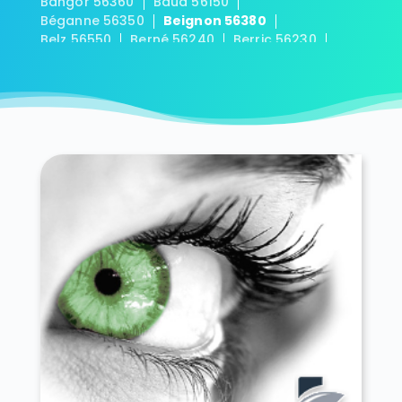
Bangor 56360
Baud 56150
Béganne 56350
Beignon 56380
Belz 56550
Berné 56240
Berric 56230
Bieuzy 56310
Bignan 56500
Billiers 56190
Billio 56420
Bohal 56140
Le Bono 56400
Brandérion 56700
Brandivy 56390
Brech 56400
Bréhan 56580
Brignac 56430
Bubry 56310
Buléon 56420
Caden 56220
Calan 56240
Camoël 56130
Camors 56330
Campénéac 56800
Carentoir 56910
Carnac 56340
Caro 56140
Caudan 56850
La Chapelle-Neuve 56500
Cléguer 56620
Cléguérec 56480
Colpo 56390
Concoret 56430
Cournon 56200
Le Cours 56230
Crac'h 56950
Crédin 56580
Le Croisty 56540
Croixanvec 56920
La Croix-Helléan 56120
Cruguel 56420
Damgan 56750
Elven 56250
Erdeven 56410
Étel 56410
Évellys 56500
Évriguet 56490