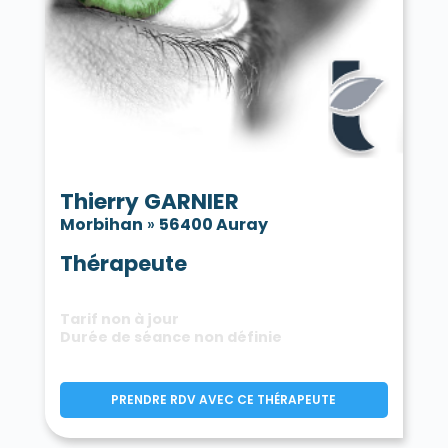
Tréhorenteuc 56430
La Trinité-Porhoët 56490
La Trinité-sur-Mer 56470
La Trinité-Surzur 56190
Val d'Oust 56460
Val d'Oust 56800
Vannes 56000
La Vraie-Croix 56250
Thierry GARNIER
Morbihan
»
56400 Auray
Thérapeute
Tarif non à jour
Durée de séance non définie
PRENDRE RDV AVEC CE THÉRAPEUTE