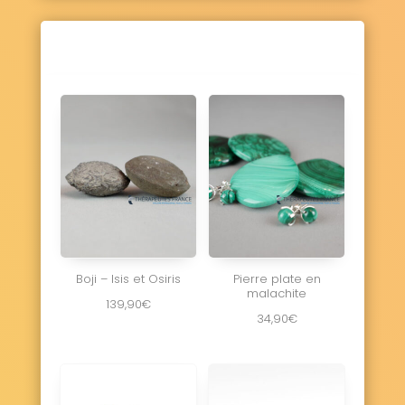
Boji – Isis et Osiris
Pierre plate en
malachite
139,90
€
34,90
€