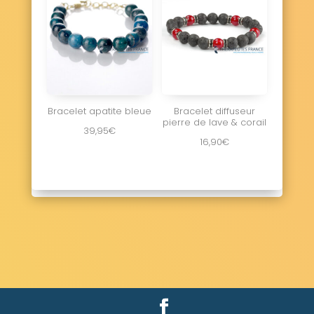
Bracelet apatite bleue
Bracelet diffuseur
pierre de lave & corail
39,95
€
16,90
€