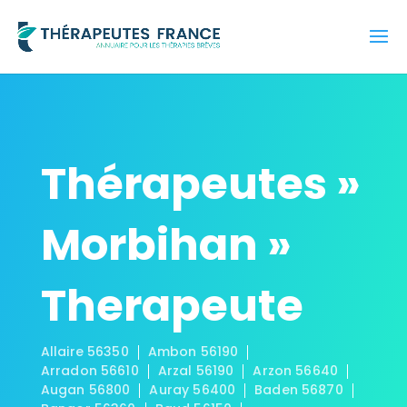
Thérapeutes »
Morbihan »
Therapeute
Allaire 56350
Ambon 56190
Arradon 56610
Arzal 56190
Arzon 56640
Augan 56800
Auray 56400
Baden 56870