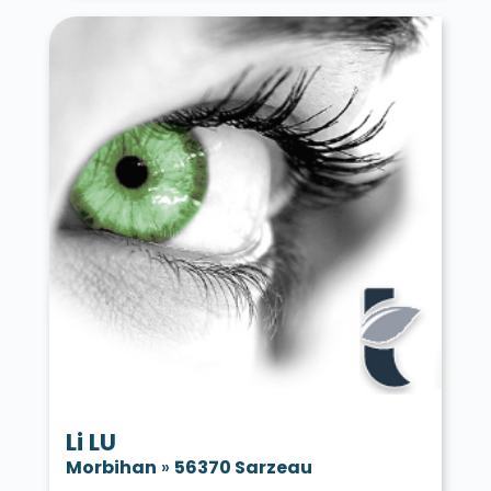
Li LU
Morbihan
»
56370 Sarzeau