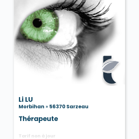
Li LU
Morbihan
»
56370 Sarzeau
Thérapeute
Tarif non à jour