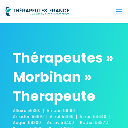
Thérapeutes »
Morbihan »
Therapeute
Allaire 56350
Ambon 56190
Arradon 56610
Arzal 56190
Arzon 56640
Augan 56800
Auray 56400
Baden 56870