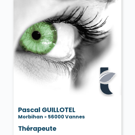
Tréhorenteuc 56430
La Trinité-Porhoët 56490
La Trinité-sur-Mer 56470
La Trinité-Surzur 56190
Val d'Oust 56460
Val d'Oust 56800
Vannes 56000
La Vraie-Croix 56250
Pascal GUILLOTEL
Morbihan
»
56000 Vannes
Thérapeute