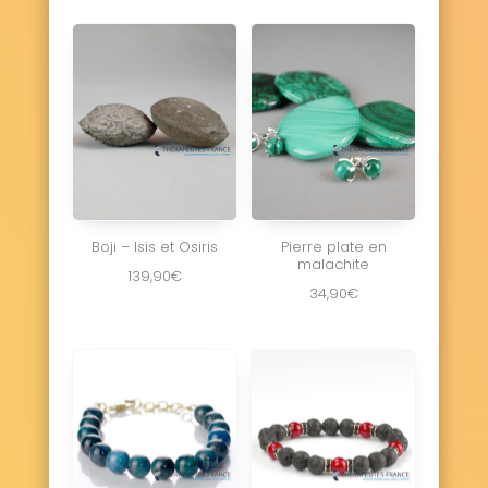
Boji – Isis et Osiris
Pierre plate en
malachite
139,90
€
34,90
€