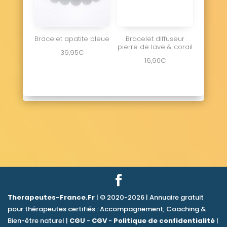
Bracelet apatite bleue
Bracelet diffuseur
pierre de lave & corail
39,95
€
16,90
€
Therapeutes-France.Fr
| © 2020-2026 | Annuaire gratuit
pour thérapeutes certifiés : Accompagnement, Coaching &
Bien-être naturel |
CGU
-
CGV
-
Politique de confidentialité
|