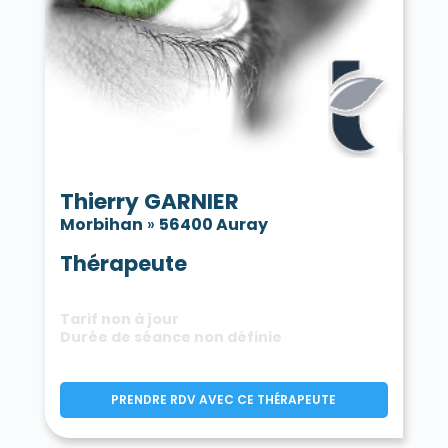
Tréhorenteuc 56430
La Trinité-Porhoët 56490
La Trinité-sur-Mer 56470
La Trinité-Surzur 56190
Val d'Oust 56460
Val d'Oust 56800
Vannes 56000
La Vraie-Croix 56250
Thierry GARNIER
Morbihan
»
56400 Auray
Thérapeute
Tarif non à jour
Durée de séance non définie
PRENDRE RDV AVEC CE THÉRAPEUTE