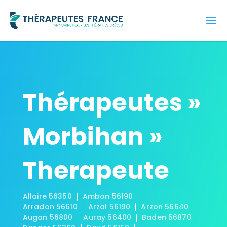
Thérapeutes »
Morbihan »
Therapeute
Allaire 56350
Ambon 56190
Arradon 56610
Arzal 56190
Arzon 56640
Augan 56800
Auray 56400
Baden 56870