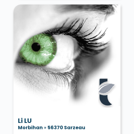
Li LU
Morbihan
»
56370 Sarzeau