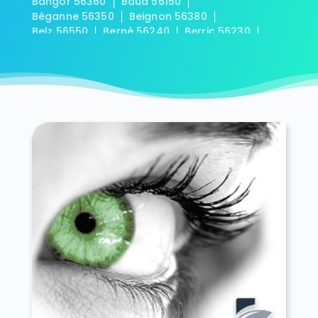
Bangor 56360
Baud 56150
Béganne 56350
Beignon 56380
Belz 56550
Berné 56240
Berric 56230
Bieuzy 56310
Bignan 56500
Billiers 56190
Billio 56420
Bohal 56140
Le Bono 56400
Brandérion 56700
Brandivy 56390
Brech 56400
Bréhan 56580
Brignac 56430
Bubry 56310
Buléon 56420
Caden 56220
Calan 56240
Camoël 56130
Camors 56330
Campénéac 56800
Carentoir 56910
Carnac 56340
Caro 56140
Caudan 56850
La Chapelle-Neuve 56500
Cléguer 56620
Cléguérec 56480
Colpo 56390
Concoret 56430
Cournon 56200
Le Cours 56230
Crac'h 56950
Crédin 56580
Le Croisty 56540
Croixanvec 56920
La Croix-Helléan 56120
Cruguel 56420
Damgan 56750
Elven 56250
Erdeven 56410
Étel 56410
Évellys 56500
Évriguet 56490