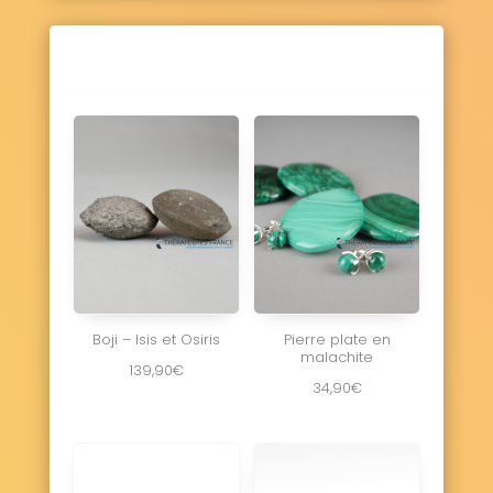
Boji – Isis et Osiris
Pierre plate en
malachite
139,90
€
34,90
€