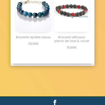
Bracelet apatite bleue
Bracelet diffuseur
pierre de lave & corail
39,95
€
16,90
€