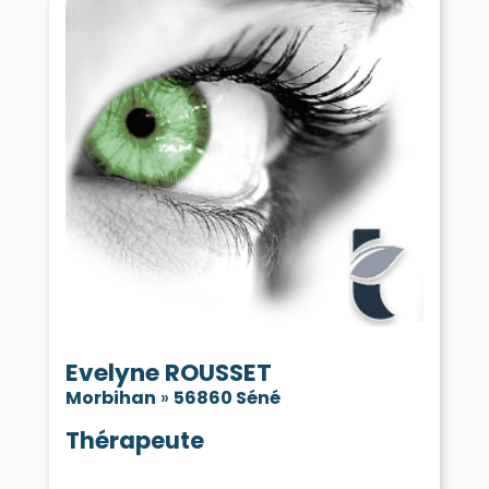
Tréhorenteuc 56430
La Trinité-Porhoët 56490
La Trinité-sur-Mer 56470
La Trinité-Surzur 56190
Val d'Oust 56460
Val d'Oust 56800
Vannes 56000
La Vraie-Croix 56250
Evelyne ROUSSET
Morbihan
»
56860 Séné
Thérapeute