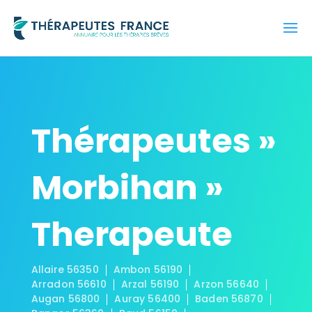
Thérapeutes »
Morbihan »
Therapeute
Allaire 56350
Ambon 56190
Arradon 56610
Arzal 56190
Arzon 56640
Augan 56800
Auray 56400
Baden 56870