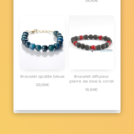
34,90
€
Bracelet apatite bleue
Bracelet diffuseur
pierre de lave & corail
39,95
€
16,90
€