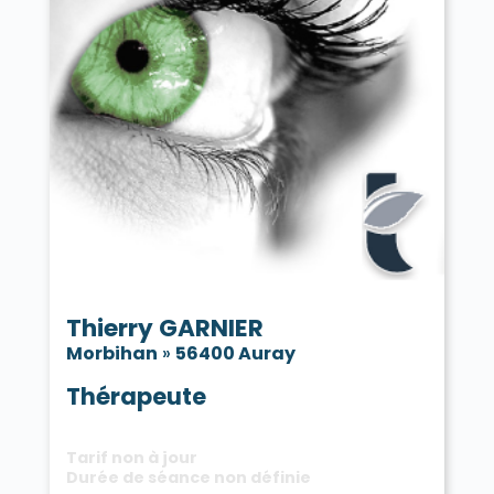
Thierry GARNIER
Morbihan
»
56400 Auray
Thérapeute
Tarif non à jour
Durée de séance non définie