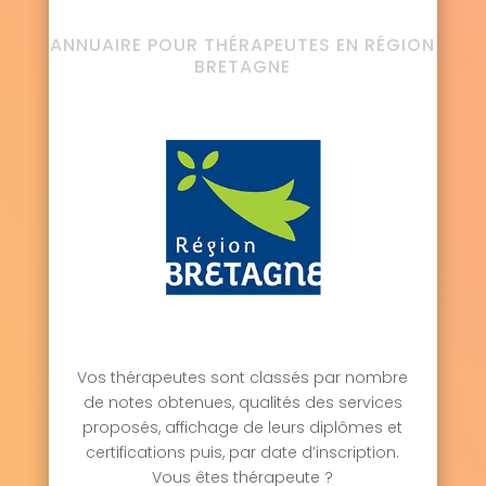
ANNUAIRE POUR THÉRAPEUTES EN RÉGION
BRETAGNE
Vos thérapeutes sont classés par nombre
de notes obtenues, qualités des services
proposés, affichage de leurs diplômes et
certifications puis, par date d’inscription.
Vous êtes thérapeute ?