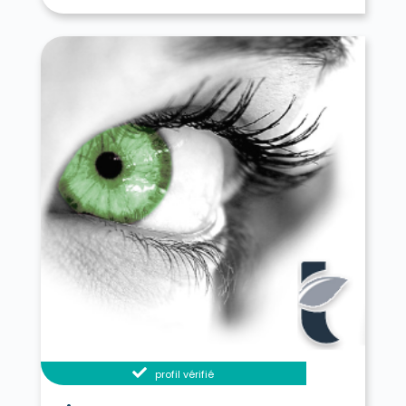
Languidic 56440
Lanouée 56120
Lantillac 56120
Lanvaudan 56240
Lanvénégen 56320
Larmor-Baden 56870
Larmor-Plage 56260
Larré 56230
Lauzach 56190
Lignol 56160
Limerzel 56220
Lizio 56460
Locmalo 56160
Locmaria 56360
Locmaria-Grand-Champ 56390
Locmariaquer 56740
Locminé 56500
Locmiquélic 56570
Locoal-Mendon 56550
Locqueltas 56390
Lorient 56100
Loyat 56800
Malansac 56220
Malestroit 56140
Malguénac 56300
Marzan 56130
Mauron 56430
Melrand 56310
Ménéac 56490
Merlevenez 56700
Meslan 56320
Meucon 56890
Missiriac 56140
Mohon 56490
Molac 56230
Monteneuf 56380
Monterblanc 56250
Monterrein 56800
Montertelot 56800
profil vérifié
Moréac 56500
Moustoir-Ac 56500