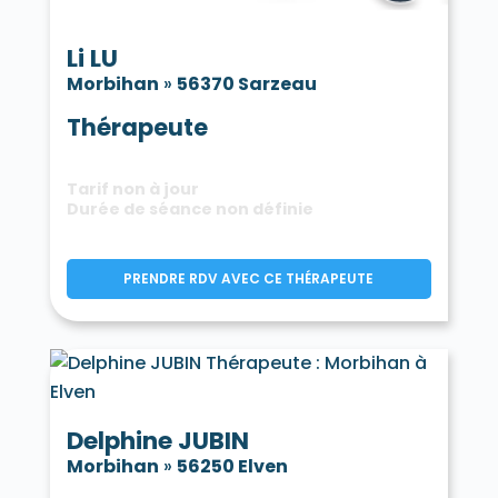
Li LU
Morbihan
»
56370 Sarzeau
Thérapeute
Tarif non à jour
Durée de séance non définie
PRENDRE RDV AVEC CE THÉRAPEUTE
Delphine JUBIN
Morbihan
»
56250 Elven