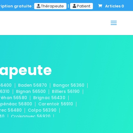
iption gratuite :
Thérapeute
|
Patient
Articles 0
rapeute
56400
Baden 56870
Bangor 56360
56310
Bignan 56500
Billiers 56190
réhan 56580
Brignac 56430
pénéac 56800
Carentoir 56910
rec 56480
Colpo 56390
540
Croixanvec 56920
0
Évellys 56500
Évriguet 56490
 56680
Gestel 56530