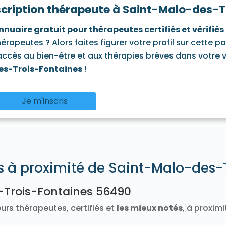
scription thérapeute à Saint-Malo-des-
-Brévelay 56660
Saint-Jean-la-Poterie 56350
Saint-Lau
on 56380
Saint-Malo-des-Trois-Fontaines 56490
Sain
nnuaire gratuit pour thérapeutes certifiés et vérifiés
olas-du-Tertre 56910
Saint-Nolff 56250
Saint-Perreux 5
hérapeutes ? Alors faites figurer votre profil sur cette p
ant 56120
Saint-Thuriau 56300
Saint-Tugdual 56540
S
 56160
Séné 56860
Sérent 56460
Silfiac 56480
Le So
'accès au bien-être et aux thérapies brèves dans votre vi
c 56130
Theix-Noyalo 56450
Le Tour-du-Parc 56370
T
es-Trois-Fontaines
!
La Trinité-Porhoët 56490
La Trinité-sur-Mer 56470
La T
raie-Croix 56250
Je m'inscris
és à proximité de Saint-Malo-des-
-Trois-Fontaines 56490
urs thérapeutes, certifiés et
les mieux notés
, à proxim