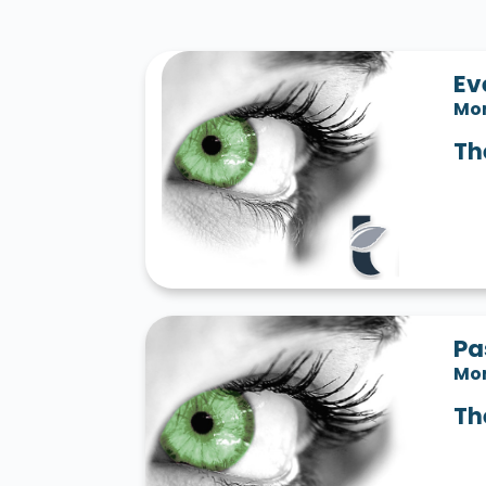
Ev
Mo
Th
Pa
Mo
Th