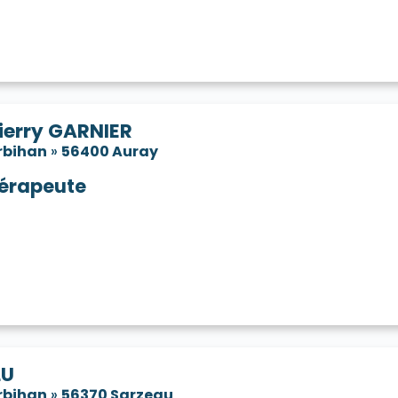
ierry GARNIER
rbihan
»
56400 Auray
érapeute
LU
rbihan
»
56370 Sarzeau