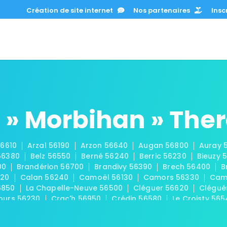
Création de site internet
Nos partenaires
Inscr
 » Morbihan » The
6610
Arzal 56190
Arzon 56640
Augan 56800
Auray 
56380
Belz 56550
Berné 56240
Berric 56230
Bieuzy 
00
Brandérion 56700
Brandivy 56390
Brech 56400
B
220
Calan 56240
Camoël 56130
Camors 56330
Cam
6850
La Chapelle-Neuve 56500
Cléguer 56620
Clégué
ours 56230
Crac'h 56950
Crédin 56580
Le Croisty 56
Damgan 56750
Elven 56250
Erdeven 56410
Étel 5641
es 56120
Les Fougerêts 56200
La Gacilly 56200
Gâvres