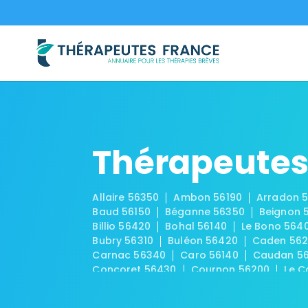
Thérapeutes
Allaire 56350
Ambon 56190
Arradon 5
Baud 56150
Béganne 56350
Beignon 
Billio 56420
Bohal 56140
Le Bono 564
Bubry 56310
Buléon 56420
Caden 56
Carnac 56340
Caro 56140
Caudan 5
Concoret 56430
Cournon 56200
Le C
La Croix-Helléan 56120
Cruguel 56420
Le Faouët 56320
Férel 56130
Les Forg