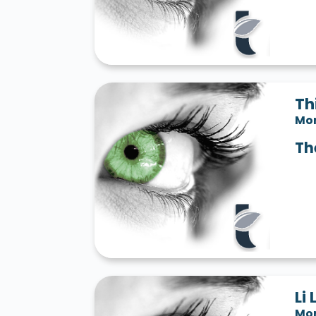
Th
Mo
Th
Li 
Mo