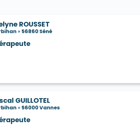
elyne ROUSSET
rbihan
»
56860 Séné
érapeute
scal GUILLOTEL
rbihan
»
56000 Vannes
érapeute