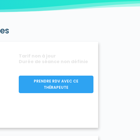
Guégon 56120
Guéhenno 56420
o 56190
Guidel 56520
50
Hœdic 56170
650
Josselin 56120
Kerfourn 56920
nes
ster 56600
Langoëlan 56160
égen 56320
Larmor-Baden 56870
ocmalo 56160
Locmaria 56360
al-Mendon 56550
Locqueltas 56390
30
Mauron 56430
Melrand 56310
Tarif non à jour
90
Molac 56230
Monteneuf 56380
Durée de séance non définie
Muzillac 56190
oyal-Pontivy 56920
Le Palais 56360
Pleucadeuc 56140
Pleugriffet 56120
PRENDRE RDV AVEC CE
0
Plougoumelen 56400
THÉRAPEUTE
u 56930
Plumelin 56500
o 56380
Port-Louis 56290
56500
Réguiny 56500
20
Rohan 56580
Roudouallec 56110
0
Saint-Armel 56450
mel 56540
Saint-Congard 56140
int-Gérand 56920
Saint-Guyomard 56460