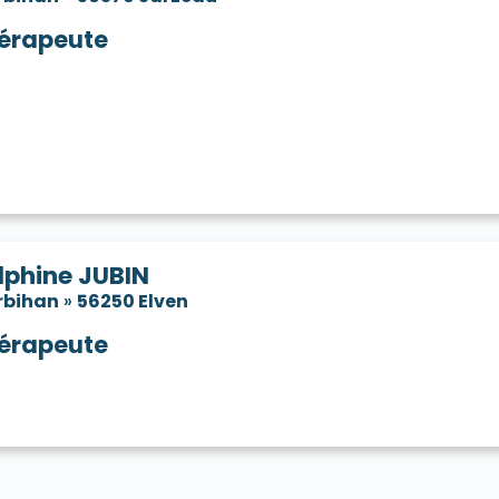
érapeute
lphine JUBIN
rbihan
»
56250 Elven
érapeute