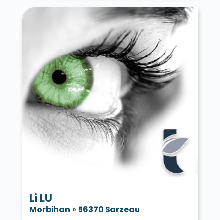
Li LU
Morbihan
»
56370 Sarzeau