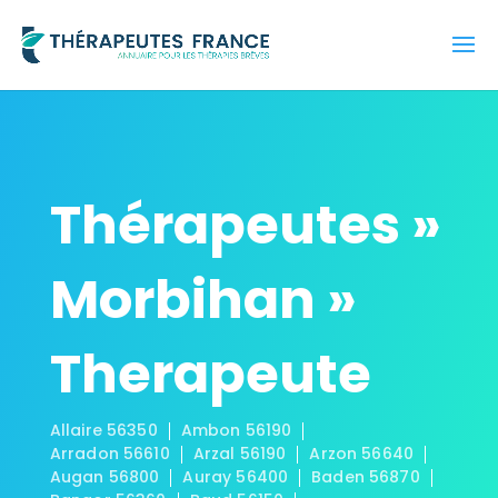
Thérapeutes »
Morbihan »
Therapeute
Allaire 56350
Ambon 56190
Arradon 56610
Arzal 56190
Arzon 56640
Augan 56800
Auray 56400
Baden 56870