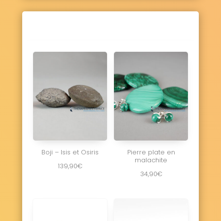
Boji – Isis et Osiris
Pierre plate en
malachite
139,90
€
34,90
€