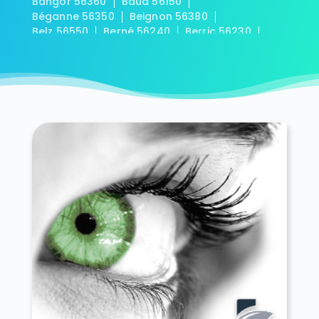
Bangor 56360
Baud 56150
Béganne 56350
Beignon 56380
Belz 56550
Berné 56240
Berric 56230
Bieuzy 56310
Bignan 56500
Billiers 56190
Billio 56420
Bohal 56140
Le Bono 56400
Brandérion 56700
Brandivy 56390
Brech 56400
Bréhan 56580
Brignac 56430
Bubry 56310
Buléon 56420
Caden 56220
Calan 56240
Camoël 56130
Camors 56330
Campénéac 56800
Carentoir 56910
Carnac 56340
Caro 56140
Caudan 56850
La Chapelle-Neuve 56500
Cléguer 56620
Cléguérec 56480
Colpo 56390
Concoret 56430
Cournon 56200
Le Cours 56230
Crac'h 56950
Crédin 56580
Le Croisty 56540
Croixanvec 56920
La Croix-Helléan 56120
Cruguel 56420
Damgan 56750
Elven 56250
Erdeven 56410
Étel 56410
Évellys 56500
Évriguet 56490