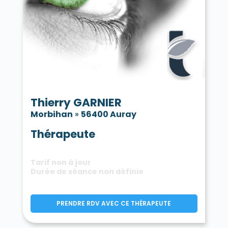
Tréhorenteuc 56430
La Trinité-Porhoët 56490
La Trinité-sur-Mer 56470
La Trinité-Surzur 56190
Val d'Oust 56460
Val d'Oust 56800
Vannes 56000
La Vraie-Croix 56250
Thierry GARNIER
Morbihan
»
56400 Auray
Thérapeute
Tarif non à jour
Durée de séance non définie
PRENDRE RDV AVEC CE THÉRAPEUTE