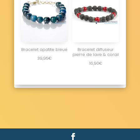
Bracelet apatite bleue
Bracelet diffuseur
pierre de lave & corail
39,95
€
16,90
€