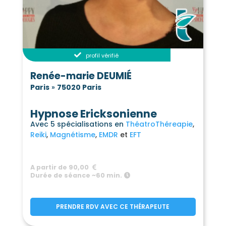
profil vérifié
Renée-marie DEUMIÉ
Paris
»
75020 Paris
Hypnose Ericksonienne
Avec 5 spécialisations en
ThéatroThéreapie
Reiki
Magnétisme
EMDR
EFT
A partir de 90,00
Durée de séance ~60 min.
PRENDRE RDV AVEC CE THÉRAPEUTE