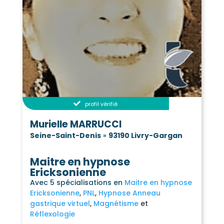
profil vérifié
Murielle MARRUCCI
Seine-Saint-Denis
»
93190 Livry-Gargan
Maitre en hypnose
Ericksonienne
Avec 5 spécialisations en
Maitre en hypnose
Ericksonienne
PNL
Hypnose Anneau
gastrique virtuel
Magnétisme
Réflexologie