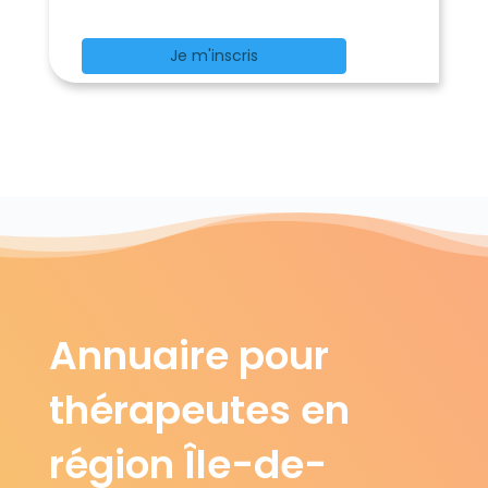
Je m'inscris
Annuaire pour
thérapeutes en
région Île-de-