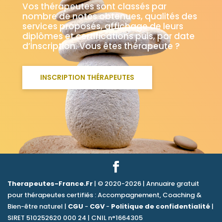
Vos thérapeutes sont classés par
nombre de notes obtenues, qualités des
services proposés, affichage de leurs
diplômes et certifications puis, par date
d’inscription. Vous êtes thérapeute ?
INSCRIPTION THÉRAPEUTES
Therapeutes-France.Fr
| © 2020-2026 | Annuaire gratuit
pour thérapeutes certifiés : Accompagnement, Coaching &
Bien-être naturel |
CGU
-
CGV
-
Politique de confidentialité
|
SIRET 510252620 000 24 | CNIL n°1664305