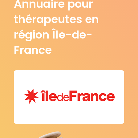
Annuaire pour
thérapeutes en
région Île-de-
France