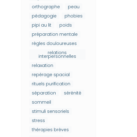
orthographe
peau
pédagogie
phobies
pipi au lit
poids
préparation mentale
règles douloureuses
relations
interpersonnelles
relaxation
repérage spacial
rituels purification
séparation
sérénité
sommeil
stimuli sensoriels
stress
thérapies brèves