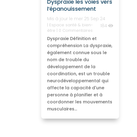
Dyspraxie les voies vers
l’épanouissement
Mis à jour le mer 25 Sep 24
|
Espace santé & bien-
184
être
| 0 Commentaires
Dyspraxie Définition et
compréhension La dyspraxie,
également connue sous le
nom de trouble du
développement de la
coordination, est un trouble
neurodéveloppemental qui
affecte la capacité d'une
personne à planifier et à
coordonner les mouvements
musculaires...