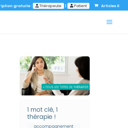
iption gratuite :
Thérapeute
|
Patient
Articles 0
1 mot clé, 1
thérapie !
accompagnement