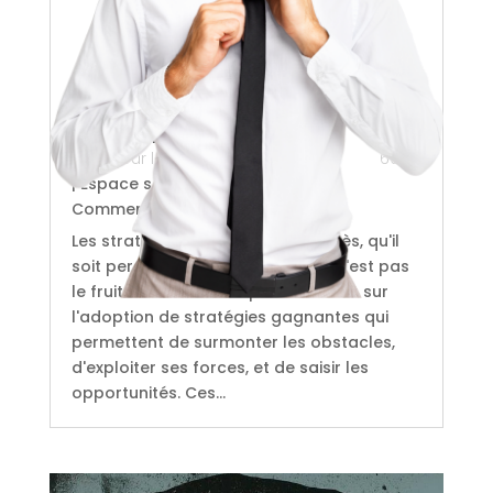
Comment maximiser votre succès
dans la vie et au travail
Mis à jour le lun 16 Sep 24
69
|
Espace santé & bien-être
| 0
Commentaires
Les stratégies gagnantes Le succès, qu'il
soit personnel ou professionnel, n'est pas
le fruit du hasard. Il repose souvent sur
l'adoption de stratégies gagnantes qui
permettent de surmonter les obstacles,
d'exploiter ses forces, et de saisir les
opportunités. Ces...