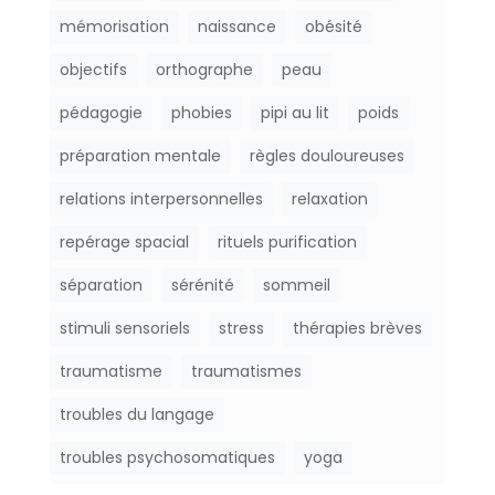
mémorisation
naissance
obésité
objectifs
orthographe
peau
pédagogie
phobies
pipi au lit
poids
préparation mentale
règles douloureuses
relations interpersonnelles
relaxation
repérage spacial
rituels purification
séparation
sérénité
sommeil
stimuli sensoriels
stress
thérapies brèves
traumatisme
traumatismes
troubles du langage
troubles psychosomatiques
yoga