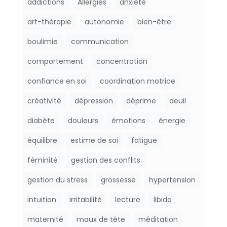
addictions
Allergies
anxiété
art-thérapie
autonomie
bien-être
boulimie
communication
comportement
concentration
confiance en soi
coordination motrice
créativité
dépression
déprime
deuil
diabète
douleurs
émotions
énergie
équilibre
estime de soi
fatigue
féminité
gestion des conflits
gestion du stress
grossesse
hypertension
intuition
irritabilité
lecture
libido
maternité
maux de tête
méditation