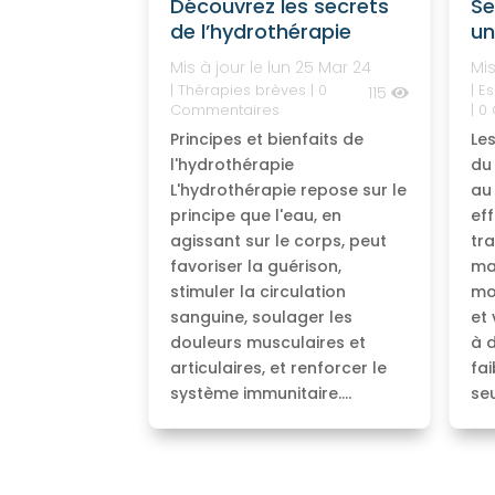
Découvrez les secrets
Se
de l’hydrothérapie
un
Mis à jour le lun 25 Mar 24
Mis
|
Thérapies brèves
| 0
|
Es
115
Commentaires
| 0
Principes et bienfaits de
Le
l'hydrothérapie
du
L'hydrothérapie repose sur le
au
principe que l'eau, en
ef
agissant sur le corps, peut
tr
favoriser la guérison,
ma
stimuler la circulation
mo
sanguine, soulager les
et
douleurs musculaires et
à 
articulaires, et renforcer le
fai
système immunitaire....
seu