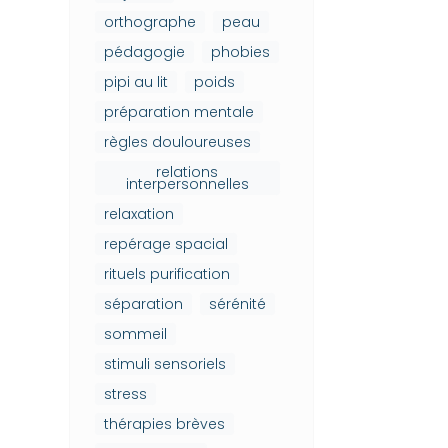
orthographe
peau
pédagogie
phobies
pipi au lit
poids
préparation mentale
règles douloureuses
relations
interpersonnelles
relaxation
repérage spacial
rituels purification
séparation
sérénité
sommeil
stimuli sensoriels
stress
thérapies brèves