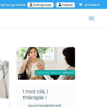
iption gratuite :
Thérapeute
|
Patient
Articles 0
1 mot clé, 1
thérapie !
accompagnement