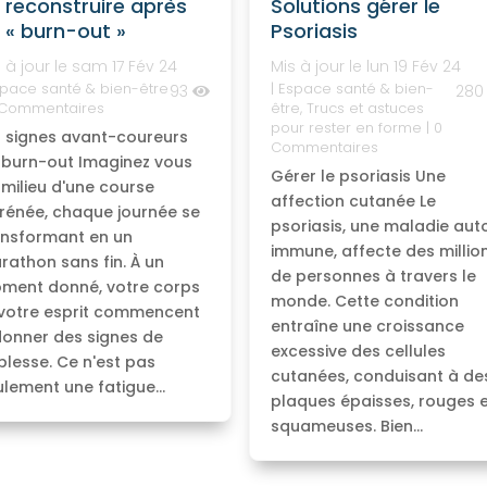
 reconstruire après
Solutions gérer le
 « burn-out »
Psoriasis
 à jour le sam 17 Fév 24
Mis à jour le lun 19 Fév 24
pace santé & bien-être
|
Espace santé & bien-
93
28
 Commentaires
être
,
Trucs et astuces
pour rester en forme
| 0
s signes avant-coureurs
Commentaires
 burn-out Imaginez vous
Gérer le psoriasis Une
 milieu d'une course
affection cutanée Le
frénée, chaque journée se
psoriasis, une maladie aut
ansformant en un
immune, affecte des millio
rathon sans fin. À un
de personnes à travers le
ment donné, votre corps
monde. Cette condition
 votre esprit commencent
entraîne une croissance
donner des signes de
excessive des cellules
blesse. Ce n'est pas
cutanées, conduisant à de
lement une fatigue...
plaques épaisses, rouges 
squameuses. Bien...