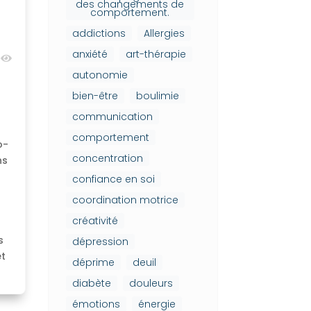
des changements de
comportement.
addictions
Allergies
anxiété
art-thérapie
0
autonomie
bien-être
boulimie
communication
comportement
o-
concentration
ns
confiance en soi
coordination motrice
créativité
s
dépression
et
déprime
deuil
diabète
douleurs
émotions
énergie