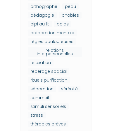
orthographe
peau
pédagogie
phobies
pipi au lit
poids
préparation mentale
règles douloureuses
relations
interpersonnelles
relaxation
repérage spacial
rituels purification
séparation
sérénité
sommeil
stimuli sensoriels
stress
thérapies brèves