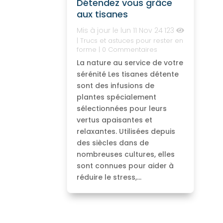
Détendez vous grâce
aux tisanes
Mis à jour le lun 11 Nov 24
123
|
Trucs et astuces pour rester en
forme
| 0 Commentaires
La nature au service de votre
sérénité Les tisanes détente
sont des infusions de
plantes spécialement
sélectionnées pour leurs
vertus apaisantes et
relaxantes. Utilisées depuis
des siècles dans de
nombreuses cultures, elles
sont connues pour aider à
réduire le stress,...