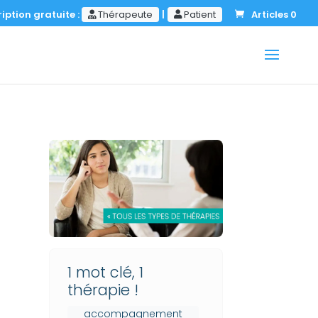
iption gratuite :
Thérapeute
|
Patient
Articles 0
1 mot clé, 1
thérapie !
accompagnement