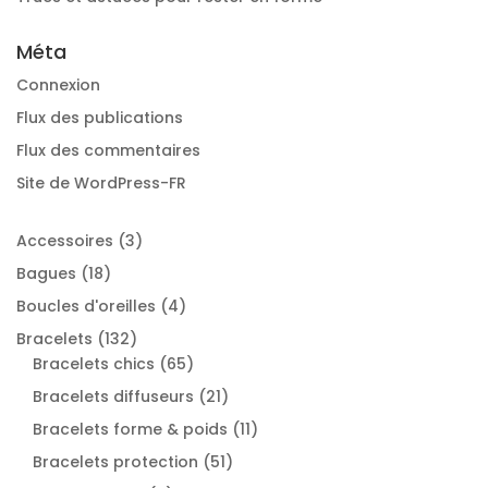
Méta
Connexion
Flux des publications
Flux des commentaires
Site de WordPress-FR
3
Accessoires
3
produits
18
Bagues
18
produits
4
Boucles d'oreilles
4
produits
132
Bracelets
132
produits
65
Bracelets chics
65
produits
21
Bracelets diffuseurs
21
produits
11
Bracelets forme & poids
11
produits
51
Bracelets protection
51
produits