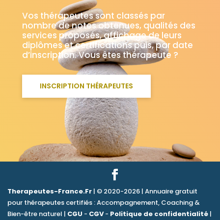
Vos thérapeutes sont classés par
nombre de notes obtenues, qualités des
services proposés, affichage de leurs
diplômes et certifications puis, par date
d’inscription. Vous êtes thérapeute ?
INSCRIPTION THÉRAPEUTES
Therapeutes-France.Fr
| © 2020-2026 | Annuaire gratuit
pour thérapeutes certifiés : Accompagnement, Coaching &
Bien-être naturel |
CGU
-
CGV
-
Politique de confidentialité
|