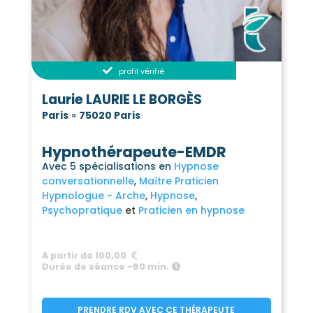
profil vérifié
Laurie LAURIE LE BORGÈS
Paris
»
75020 Paris
Hypnothérapeute-EMDR
Avec 5 spécialisations en
Hypnose
conversationnelle
Maître Praticien
Hypnologue - Arche
Hypnose
Psychopratique
Praticien en hypnose
A partir de 100,00
Durée de séance ~60 min.
PRENDRE RDV AVEC CE THÉRAPEUTE