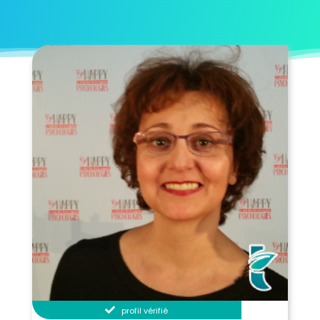
(75016)
(75017)
(75018)
Paris
Paris
(75019)
(75020)
profil vérifié