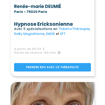
Renée-marie DEUMIÉ
Paris
»
75020 Paris
Hypnose Ericksonienne
Avec 5 spécialisations en
ThéatroThéreapie
Reiki
Magnétisme
EMDR
EFT
A partir de 90,00
Durée de séance ~60 min.
PRENDRE RDV AVEC CE THÉRAPEUTE