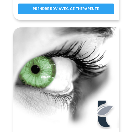
La Celle-Saint-Cloud
(78170)
Cernay-la-Ville
PRENDRE RDV AVEC CE THÉRAPEUTE
(78720)
Chambourcy
(78240)
Chanteloup-les-Vignes
(78570)
Chapet
Châteaufort
(78130)
(78117)
Chatou
(78400)
Chaufour-lès-Bonnières
(78270)
Chavenay
Le Chesnay
(78450)
(78150)
Chevreuse
Choisel
(78460)
(78460)
Civry-la-Forêt
(78910)
Clairefontaine-en-Yvelines
(78120)
Les Clayes-sous-Bois
(78340)
Coignières
Condé-sur-Vesgre
(78310)
(78113)
Conflans-Sainte-Honorine
(78700)
Courgent
Cravent
(78790)
(78270)
Crespières
Croissy-sur-Seine
(78121)
(78290)
Dammartin-en-Serve
(78111)
Dampierre-en-Yvelines
(78720)