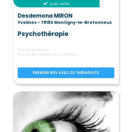
Le Mesnil-Saint-Denis
(78320)
profil vérifié
Les Mesnuls
(78490)
Desdemona MIRON
Meulan-en-Yvelines
(78250)
Yvelines
»
78180 Montigny-le-Bretonneux
Mézières-sur-Seine
(78970)
Mézy-sur-Seine
Millemont
Psychothérapie
(78250)
(78940)
Milon-la-Chapelle
(78470)
Mittainville
Moisson
(78125)
(78840)
Tarif non à jour
Durée de séance non définie
Mondreville
Montainville
(78980)
(78124)
Montalet-le-Bois
(78440)
Montchauvet
Montesson
(78790)
(78360)
PRENDRE RDV AVEC CE THÉRAPEUTE
Montfort-l'Amaury
(78490)
Montigny-le-Bretonneux
(78180)
Morainvilliers
(78630)
Mousseaux-sur-Seine
(78270)
Mulcent
Les Mureaux
(78790)
(78130)
Neauphle-le-Château
(78640)
Neauphle-le-Vieux
(78640)
Neauphlette
Nézel