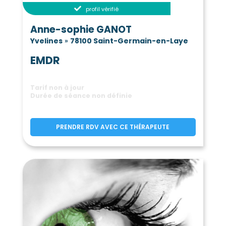
profil vérifié
Dannemarie
Davron
(78550)
(78810)
Drocourt
Ecquevilly
(78440)
(78920)
Anne-sophie GANOT
Élancourt
Émancé
(78990)
(78125)
Yvelines
»
78100 Saint-Germain-en-Laye
Épône
Les Essarts-le-Roi
(78680)
(78690)
EMDR
L'Étang-la-Ville
(78620)
Évecquemont
La Falaise
(78740)
(78410)
Tarif non à jour
Favrieux
Feucherolles
(78200)
(78810)
Durée de séance non définie
Flacourt
Flexanville
(78200)
(78910)
Flins-Neuve-Église
(78790)
PRENDRE RDV AVEC CE THÉRAPEUTE
Flins-sur-Seine
(78410)
Follainville-Dennemont
(78520)
Fontenay-le-Fleury
(78330)
Fontenay-Mauvoisin
(78200)
Fontenay-Saint-Père
(78440)
Fourqueux
Freneuse
(78112)
(78840)
Gaillon-sur-Montcient
(78250)
Galluis
Gambais
(78490)
(78950)