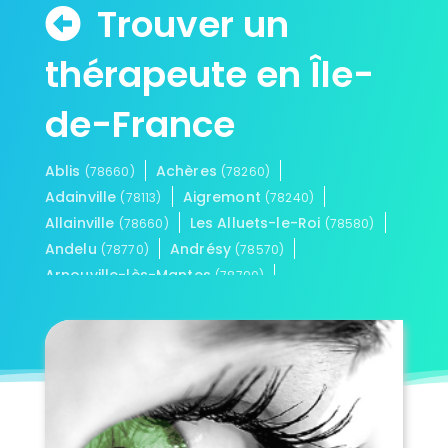
Trouver un
thérapeute en Île-
de-France
Ablis
Achères
(78660)
(78260)
Adainville
Aigremont
(78113)
(78240)
Allainville
Les Alluets-le-Roi
(78660)
(78580)
Andelu
Andrésy
(78770)
(78570)
Arnouville-lès-Mantes
(78790)
Aubergenville
Auffargis
(78410)
(78610)
Auffreville-Brasseuil
(78930)
Aulnay-sur-Mauldre
Auteuil
(78126)
(78770)
Autouillet
Bailly
(78770)
(78870)
Bazainville
Bazemont
(78550)
(78580)
Bazoches-sur-Guyonne
(78490)