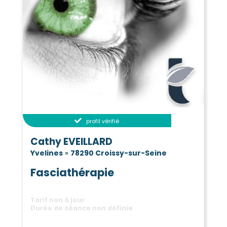
Gambaiseuil
Garancières
(78490)
(78890)
Gargenville
Gazeran
(78440)
(78125)
Gommecourt
Goupillières
(78270)
(78770)
Goussonville
Grandchamp
(78930)
(78113)
Gressey
Grosrouvre
(78550)
(78490)
Guernes
Guerville
(78520)
(78930)
Guitrancourt
Guyancourt
(78440)
(78280)
Hardricourt
Hargeville
(78250)
(78790)
La Hauteville
Herbeville
(78113)
(78580)
profil vérifié
Hermeray
Houdan
(78125)
(78550)
Cathy EVEILLARD
Houilles
Issou
(78800)
(78440)
Yvelines
»
78290 Croissy-sur-Seine
Jambville
Jeufosse
(78440)
(78270)
Jouars-Pontchartrain
(78760)
Fasciathérapie
Jouy-en-Josas
(78350)
Jouy-Mauvoisin
Jumeauville
(78200)
(78580)
Tarif non à jour
Juziers
Lainville-en-Vexin
(78820)
(78440)
Durée de séance non définie
Lévis-Saint-Nom
Limay
(78320)
(78520)