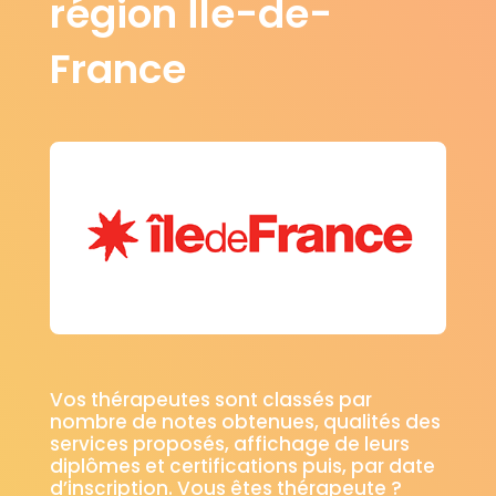
région Île-de-
Saint-Nom-la-Bretèche
(78860)
Saint-Rémy-lès-Chevreuse
(78470)
France
Saint-Rémy-l'Honoré
(78690)
Sartrouville
Saulx-Marchais
(78500)
(78650)
Senlisse
Septeuil
(78720)
(78790)
Soindres
Sonchamp
(78200)
(78120)
Tacoignières
(78910)
Le Tartre-Gaudran
(78113)
Le Tertre-Saint-Denis
(78980)
Tessancourt-sur-Aubette
(78250)
Thiverval-Grignon
Thoiry
(78850)
(78770)
Tilly
Toussus-le-Noble
(78790)
(78117)
Trappes
(78190)
Le Tremblay-sur-Mauldre
(78490)
Vos thérapeutes sont classés par
Triel-sur-Seine
nombre de notes obtenues, qualités des
(78510)
services proposés, affichage de leurs
Vaux-sur-Seine
(78740)
diplômes et certifications puis, par date
Vélizy-Villacoublay
(78140)
d’inscription. Vous êtes thérapeute ?