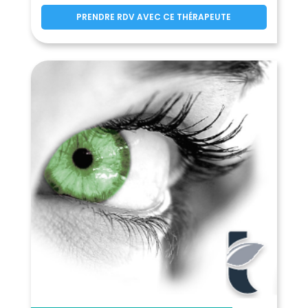
Limetz-Villez
(78270)
PRENDRE RDV AVEC CE THÉRAPEUTE
Les Loges-en-Josas
(78350)
Lommoye
Longnes
(78270)
(78980)
Longvilliers
Louveciennes
(78730)
(78430)
Magnanville
(78200)
Magny-les-Hameaux
(78114)
Maisons-Laffitte
(78600)
Mantes-la-Jolie
(78200)
Mantes-la-Ville
Marcq
(78711)
(78770)
Mareil-le-Guyon
(78490)
Mareil-Marly
(78750)
Mareil-sur-Mauldre
(78124)
Marly-le-Roi
Maule
(78160)
(78580)
Maulette
Maurecourt
(78550)
(78780)
Maurepas
Médan
(78310)
(78670)
Ménerville
Méré
(78200)
(78490)
Méricourt
Le Mesnil-le-Roi
(78270)
(78600)