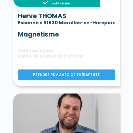
profil vérifié
Herve THOMAS
Essonne
»
91630 Marolles-en-Hurepoix
Magnétisme
Tarif non à jour
Durée de séance non définie
PRENDRE RDV AVEC CE THÉRAPEUTE