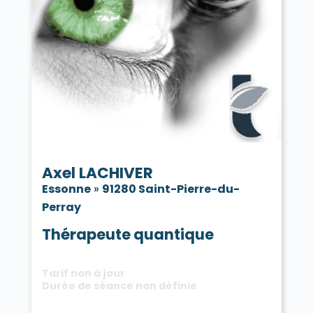
Axel LACHIVER
Essonne
»
91280 Saint-Pierre-du-
Perray
Thérapeute quantique
Tarif non à jour
Durée de séance non définie