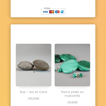
Boji – Isis et Osiris
Pierre plate en
malachite
139,90
€
34,90
€