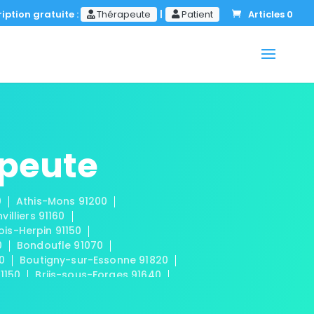
iption gratuite :
Thérapeute
|
Patient
Articles 0
apeute
0
Athis-Mons 91200
nvilliers 91160
ois-Herpin 91150
0
Bondoufle 91070
50
Boutigny-sur-Essonne 91820
91150
Briis-sous-Forges 91640
 91440
Cerny 91590
mplan 91160
Champmotteux 91150