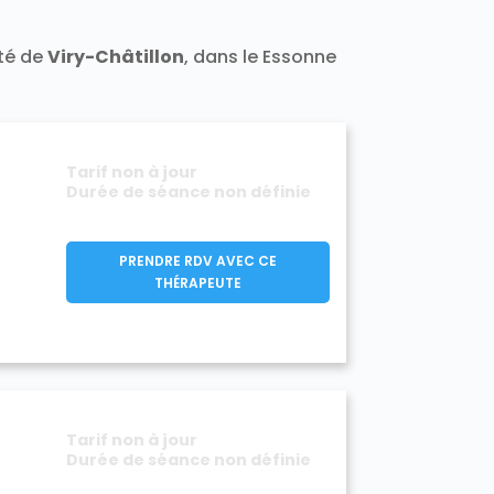
Varennes-Jarcy 91480
Vert-le-Grand 91810
ité de
Viry-Châtillon
, dans le Essonne
1140
Villeconin 91580
Villejust 91140
rge 91700
Viry-Châtillon 91170
Tarif non à jour
Durée de séance non définie
PRENDRE RDV AVEC CE
THÉRAPEUTE
Tarif non à jour
Durée de séance non définie