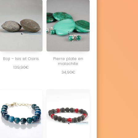
Boji – Isis et Osiris
Pierre plate en
malachite
139,90
€
34,90
€