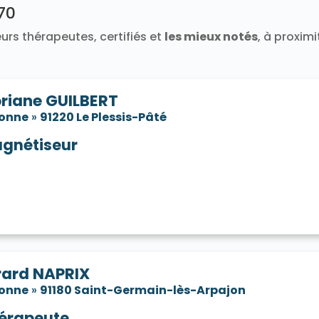
170
91580
Tigery 91250
Torfou 91730
Valpuiseaux 91720
Vayres-sur-Essonne 91820
Verrières-le-Buisson 91370
urs thérapeutes, certifiés et
les mieux notés
, à proxim
neux-sur-Seine 91270
Villabé 91100
Villebon-sur-Yvette 9
e-sur-Auvers 91580
Villiers-le-Bâcle 91190
Villiers-sur-O
oriane GUILBERT
sonne
»
91220 Le Plessis-Pâté
gnétiseur
rard NAPRIX
sonne
»
91180 Saint-Germain-lès-Arpajon
érapeute