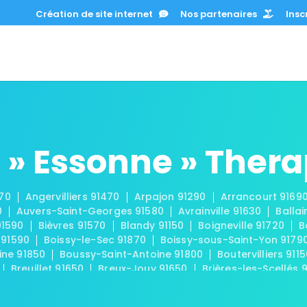
Création de site internet
Nos partenaires
Inscr
 » Essonne » Ther
670
Angervilliers 91470
Arpajon 91290
Arrancourt 9169
0
Auvers-Saint-Georges 91580
Avrainville 91630
Ballai
91590
Bièvres 91570
Blandy 91150
Boigneville 91720
B
 91590
Boissy-le-Sec 91870
Boissy-sous-Saint-Yon 9179
ine 91850
Boussy-Saint-Antoine 91800
Boutervilliers 911
Breuillet 91650
Breux-Jouy 91650
Brières-les-Scellés 
-Châtel 91680
Buno-Bonnevaux 91720
Bures-sur-Yvette
eux 91740
Chamarande 91730
Champcueil 91750
Cha