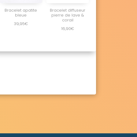
Bracelet apatite
Bracelet diffuseur
bleue
pierre de lave &
corail
39,95
€
16,90
€