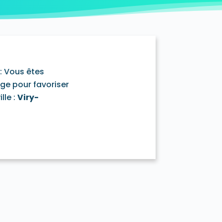
y-Mazarin 91380
ouronnes 91080
D'Huison-Longueville 91590
ur-Orge 91360
Estouches 91660
ière 91690
Fontenay-lès-Briis 91640
e 91720
Gometz-la-Ville 91400
rval 91690
Igny 91430
Itteville 91760
: Vous êtes
-Roi 91410
La Forêt-Sainte-Croix 91150
age pour favoriser
aux 91830
Le Plessis-Pâté 91220
lle :
Viry-
ille 91630
Leuville-sur-Orge 91310
91720
Marcoussis 91460
ecy 91540
Méréville 91660
Monnerville 91930
ge 91390
Morsang-sur-Seine 91250
Ormoy-la-Rivière 91150
sis-Saint-Benoist 91410
Richarville 91410
Ris-Orangis 91130
91530
Saint-Cyr-la-Rivière 91690
ermain-lès-Arpajon 91180
aurice-Montcouronne 91530
ce-de-Favières 91910
se 91530
Soisy-sur-École 91840