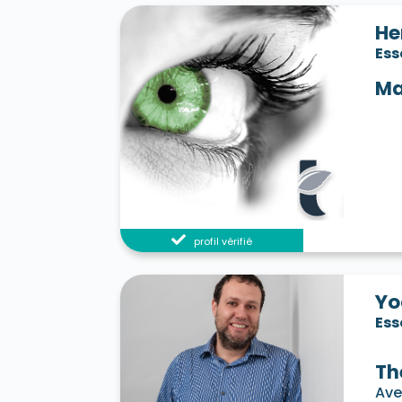
He
Es
Ma
profil vérifié
Yo
Es
Th
Ave