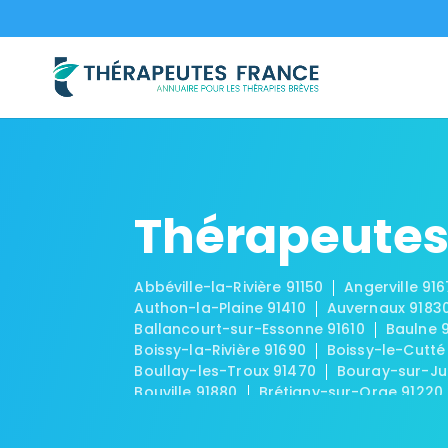
Thérapeutes
Abbéville-la-Rivière 91150
Angerville 91
Authon-la-Plaine 91410
Auvernaux 9183
Ballancourt-sur-Essonne 91610
Baulne 
Boissy-la-Rivière 91690
Boissy-le-Cutté
Boullay-les-Troux 91470
Bouray-sur-Ju
Bouville 91880
Brétigny-sur-Orge 91220
Brouy 91150
Brunoy 91800
Bruyères-le
Chalo-Saint-Mars 91780
Chalou-Moulin