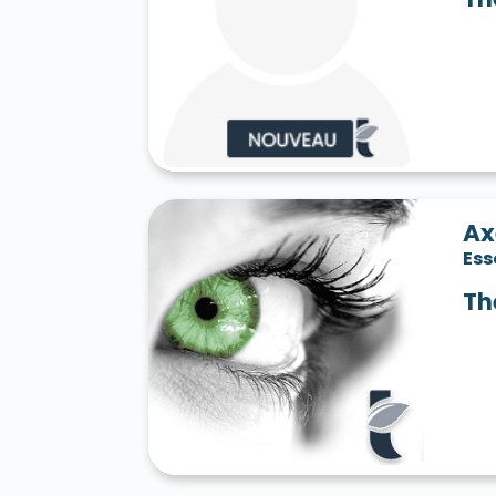
Ax
Es
Th