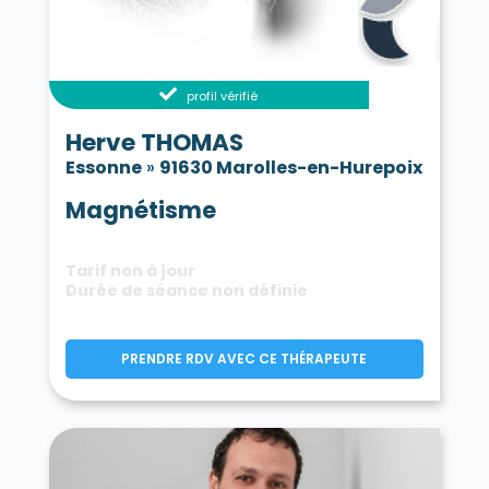
profil vérifié
Herve THOMAS
Essonne
»
91630 Marolles-en-Hurepoix
Magnétisme
Tarif non à jour
Durée de séance non définie
PRENDRE RDV AVEC CE THÉRAPEUTE