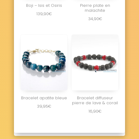
Boji – Isis et Osiris
Pierre plate en
malachite
139,90
€
34,90
€
Bracelet apatite bleue
Bracelet diffuseur
pierre de lave & corail
39,95
€
16,90
€