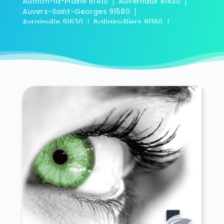
Authon-la-Plaine 91410
Auvernaux 91830
Auvers-Saint-Georges 91580
Avrainville 91630
Ballainvilliers 91160
Ballancourt-sur-Essonne 91610
Baulne 91590
Bièvres 91570
Blandy 91150
Boigneville 91720
Bois-Herpin 91150
Boissy-la-Rivière 91690
Boissy-le-Cutté 91590
Boissy-le-Sec 91870
Boissy-sous-Saint-Yon 91790
Bondoufle 91070
Boullay-les-Troux 91470
Bouray-sur-Juine 91850
Boussy-Saint-Antoine 91800
Boutervilliers 91150
Boutigny-sur-Essonne 91820
Bouville 91880
Brétigny-sur-Orge 91220
Breuillet 91650
Breux-Jouy 91650
Brières-les-Scellés 91150
Briis-sous-Forges 91640
Brouy 91150
Brunoy 91800
Bruyères-le-Châtel 91680
Buno-Bonnevaux 91720
Bures-sur-Yvette 91440
Cerny 91590
Chalo-Saint-Mars 91780
Chalou-Moulineux 91740