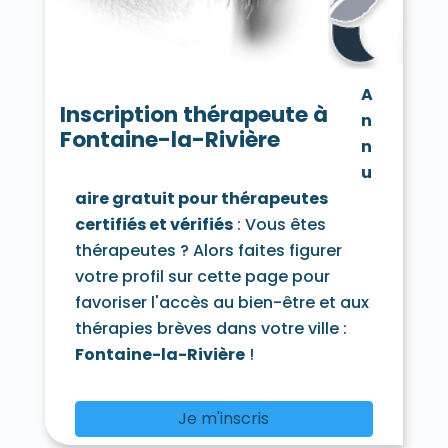
Chamarande 91730
Champcueil 91750
Champlan 91160
Champmotteux 91150
Chatignonville 91410
Chauffour-lès-Étréchy 91580
A
Cheptainville 91630
Chevannes 91750
Inscription thérapeute à
n
Chilly-Mazarin 91380
Fontaine-la-Rivière
Congerville-Thionville 91740
n
Corbeil-Essonnes 91100
Corbreuse 91410
u
Courances 91490
Courcouronnes 91080
aire gratuit pour thérapeutes
Courdimanche-sur-Essonne 91720
certifiés et vérifiés
: Vous êtes
Courson-Monteloup 91680
Crosne 91560
Dannemois 91490
thérapeutes ? Alors faites figurer
D'Huison-Longueville 91590
Dourdan 91410
votre profil sur cette page pour
Draveil 91210
Écharcon 91540
Égly 91520
favoriser l'accès au bien-être et aux
Épinay-sous-Sénart 91860
thérapies brèves dans votre ville :
Épinay-sur-Orge 91360
Estouches 91660
Étampes 91150
Étiolles 91450
Fontaine-la-Rivière
!
Étréchy 91580
Évry 91000
Fleury-Mérogis 91700
Fontaine-la-Rivière 91690
Je m'inscris
Fontenay-lès-Briis 91640