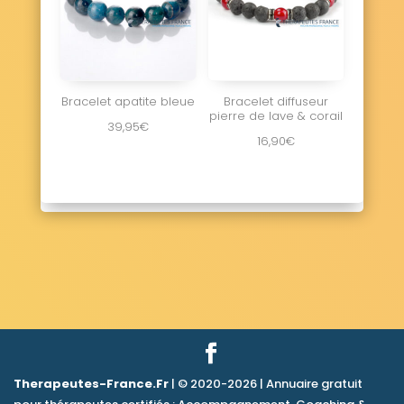
Bracelet apatite bleue
Bracelet diffuseur
pierre de lave & corail
39,95
€
16,90
€
Therapeutes-France.Fr
| © 2020-2026 | Annuaire gratuit