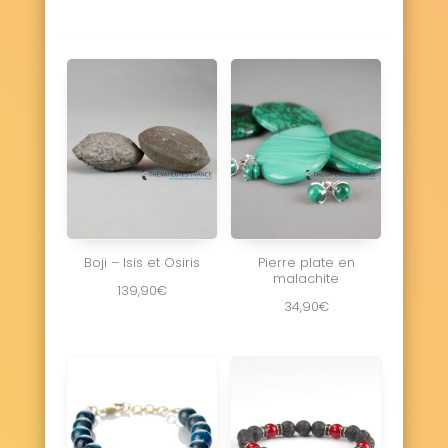
Boji – Isis et Osiris
Pierre plate en
malachite
139,90
€
34,90
€