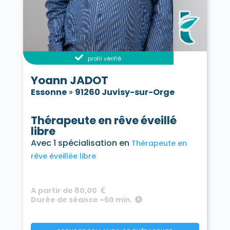
profil vérifié
Yoann JADOT
Essonne
»
91260 Juvisy-sur-Orge
Thérapeute en rêve éveillé
libre
Avec 1 spécialisation en
Thérapeute en
rêve éveillée libre
A partir de 80,00
Durée de séance ~60 min.