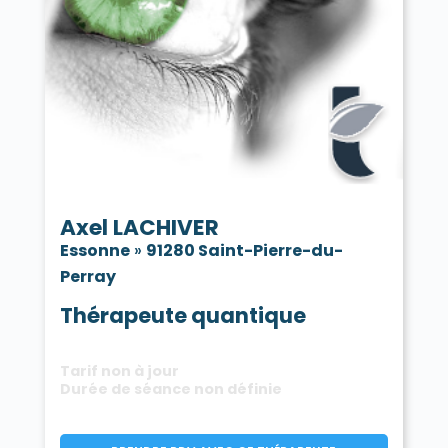
Axel LACHIVER
Essonne
»
91280 Saint-Pierre-du-
Perray
Thérapeute quantique
Tarif non à jour
Durée de séance non définie