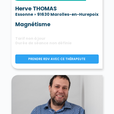
Herve THOMAS
Essonne
»
91630 Marolles-en-Hurepoix
Magnétisme
Tarif non à jour
Durée de séance non définie
PRENDRE RDV AVEC CE THÉRAPEUTE