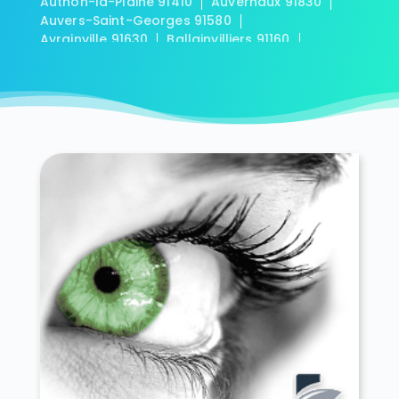
Authon-la-Plaine 91410
Auvernaux 91830
Auvers-Saint-Georges 91580
Avrainville 91630
Ballainvilliers 91160
Ballancourt-sur-Essonne 91610
Baulne 91590
Bièvres 91570
Blandy 91150
Boigneville 91720
Bois-Herpin 91150
Boissy-la-Rivière 91690
Boissy-le-Cutté 91590
Boissy-le-Sec 91870
Boissy-sous-Saint-Yon 91790
Bondoufle 91070
Boullay-les-Troux 91470
Bouray-sur-Juine 91850
Boussy-Saint-Antoine 91800
Boutervilliers 91150
Boutigny-sur-Essonne 91820
Bouville 91880
Brétigny-sur-Orge 91220
Breuillet 91650
Breux-Jouy 91650
Brières-les-Scellés 91150
Briis-sous-Forges 91640
Brouy 91150
Brunoy 91800
Bruyères-le-Châtel 91680
Buno-Bonnevaux 91720
Bures-sur-Yvette 91440
Cerny 91590
Chalo-Saint-Mars 91780
Chalou-Moulineux 91740