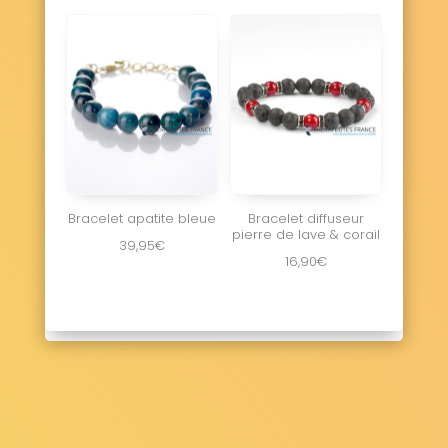
Bracelet apatite bleue
Bracelet diffuseur
pierre de lave & corail
39,95
€
16,90
€