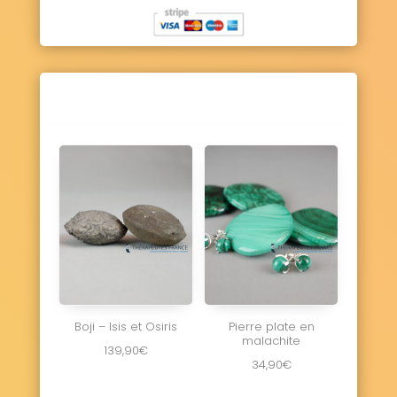
Boji – Isis et Osiris
Pierre plate en
malachite
139,90
€
34,90
€