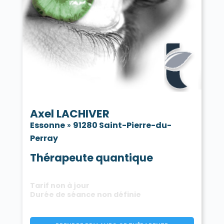
Axel LACHIVER
Essonne
»
91280 Saint-Pierre-du-
Perray
Thérapeute quantique
Tarif non à jour
Durée de séance non définie