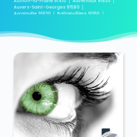
Authon-la-Plaine 91410
Auvernaux 91830
Auvers-Saint-Georges 91580
Avrainville 91630
Ballainvilliers 91160
Ballancourt-sur-Essonne 91610
Baulne 91590
Bièvres 91570
Blandy 91150
Boigneville 91720
Bois-Herpin 91150
Boissy-la-Rivière 91690
Boissy-le-Cutté 91590
Boissy-le-Sec 91870
Boissy-sous-Saint-Yon 91790
Bondoufle 91070
Boullay-les-Troux 91470
Bouray-sur-Juine 91850
Boussy-Saint-Antoine 91800
Boutervilliers 91150
Boutigny-sur-Essonne 91820
Bouville 91880
Brétigny-sur-Orge 91220
Breuillet 91650
Breux-Jouy 91650
Brières-les-Scellés 91150
Briis-sous-Forges 91640
Brouy 91150
Brunoy 91800
Bruyères-le-Châtel 91680
Buno-Bonnevaux 91720
Bures-sur-Yvette 91440
Cerny 91590
Chalo-Saint-Mars 91780
Chalou-Moulineux 91740