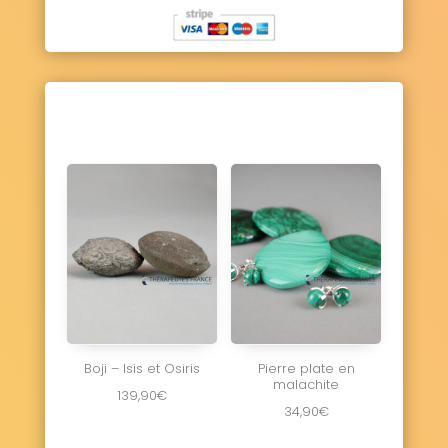
Boji – Isis et Osiris
Pierre plate en
malachite
139,90
€
34,90
€