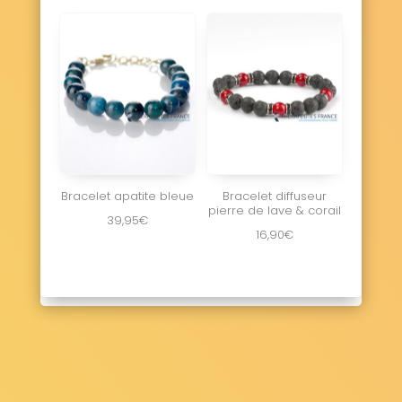
Bracelet apatite bleue
Bracelet diffuseur
pierre de lave & corail
39,95
€
16,90
€