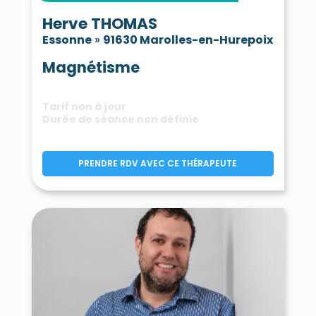
Herve THOMAS
Essonne
»
91630 Marolles-en-Hurepoix
Magnétisme
Tarif non à jour
Durée de séance non définie
PRENDRE RDV AVEC CE THÉRAPEUTE