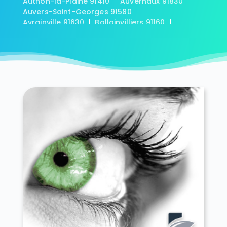
Authon-la-Plaine 91410
Auvernaux 91830
Auvers-Saint-Georges 91580
Avrainville 91630
Ballainvilliers 91160
Ballancourt-sur-Essonne 91610
Baulne 91590
Bièvres 91570
Blandy 91150
Boigneville 91720
Bois-Herpin 91150
Boissy-la-Rivière 91690
Boissy-le-Cutté 91590
Boissy-le-Sec 91870
Boissy-sous-Saint-Yon 91790
Bondoufle 91070
Boullay-les-Troux 91470
Bouray-sur-Juine 91850
Boussy-Saint-Antoine 91800
Boutervilliers 91150
Boutigny-sur-Essonne 91820
Bouville 91880
Brétigny-sur-Orge 91220
Breuillet 91650
Breux-Jouy 91650
Brières-les-Scellés 91150
Briis-sous-Forges 91640
Brouy 91150
Brunoy 91800
Bruyères-le-Châtel 91680
Buno-Bonnevaux 91720
Bures-sur-Yvette 91440
Cerny 91590
Chalo-Saint-Mars 91780
Chalou-Moulineux 91740