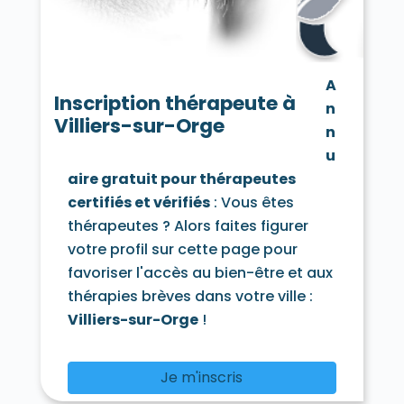
Chamarande 91730
Champcueil 91750
Champlan 91160
Champmotteux 91150
Chatignonville 91410
Chauffour-lès-Étréchy 91580
A
Cheptainville 91630
Chevannes 91750
Inscription thérapeute à
n
Chilly-Mazarin 91380
Villiers-sur-Orge
Congerville-Thionville 91740
n
Corbeil-Essonnes 91100
Corbreuse 91410
u
Courances 91490
Courcouronnes 91080
aire gratuit pour thérapeutes
Courdimanche-sur-Essonne 91720
certifiés et vérifiés
: Vous êtes
Courson-Monteloup 91680
Crosne 91560
Dannemois 91490
thérapeutes ? Alors faites figurer
D'Huison-Longueville 91590
Dourdan 91410
votre profil sur cette page pour
Draveil 91210
Écharcon 91540
Égly 91520
favoriser l'accès au bien-être et aux
Épinay-sous-Sénart 91860
thérapies brèves dans votre ville :
Épinay-sur-Orge 91360
Estouches 91660
Étampes 91150
Étiolles 91450
Villiers-sur-Orge
!
Étréchy 91580
Évry 91000
Fleury-Mérogis 91700
Fontaine-la-Rivière 91690
Je m'inscris
Fontenay-lès-Briis 91640