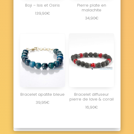
Boji – Isis et Osiris
Pierre plate en
malachite
139,90
€
34,90
€
Bracelet apatite bleue
Bracelet diffuseur
pierre de lave & corail
39,95
€
16,90
€