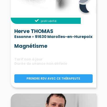
profil vérifié
Herve THOMAS
Essonne
»
91630 Marolles-en-Hurepoix
Magnétisme
Tarif non à jour
Durée de séance non définie
PRENDRE RDV AVEC CE THÉRAPEUTE