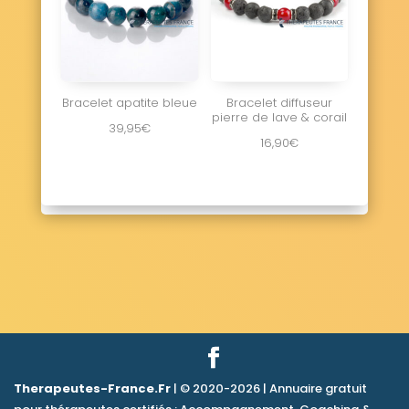
Bracelet apatite bleue
Bracelet diffuseur
pierre de lave & corail
39,95
€
16,90
€
Therapeutes-France.Fr
| © 2020-2026 | Annuaire gratuit