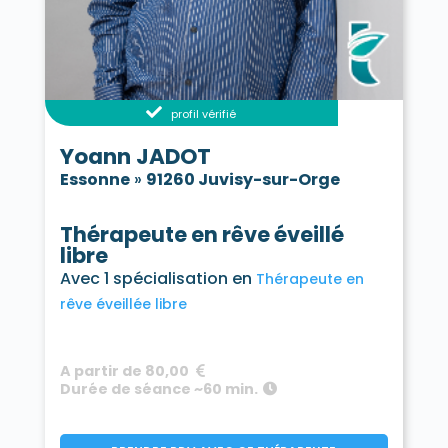
profil vérifié
Yoann JADOT
Essonne
»
91260 Juvisy-sur-Orge
Thérapeute en rêve éveillé
libre
Avec 1 spécialisation en
Thérapeute en
rêve éveillée libre
A partir de 80,00
Durée de séance ~60 min.