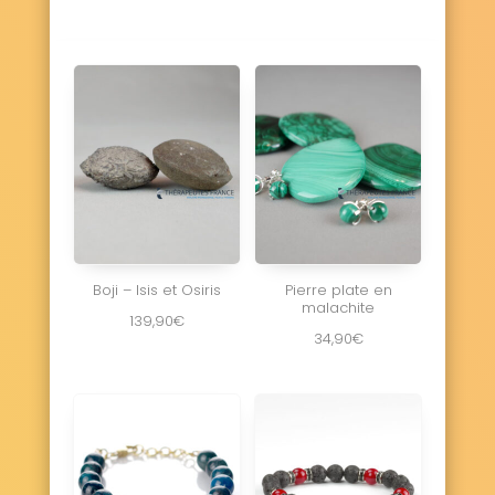
Boji – Isis et Osiris
Pierre plate en
malachite
139,90
€
34,90
€