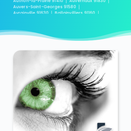
Authon-la-Plaine 91410
Auvernaux 91830
Auvers-Saint-Georges 91580
Avrainville 91630
Ballainvilliers 91160
Ballancourt-sur-Essonne 91610
Baulne 91590
Bièvres 91570
Blandy 91150
Boigneville 91720
Bois-Herpin 91150
Boissy-la-Rivière 91690
Boissy-le-Cutté 91590
Boissy-le-Sec 91870
Boissy-sous-Saint-Yon 91790
Bondoufle 91070
Boullay-les-Troux 91470
Bouray-sur-Juine 91850
Boussy-Saint-Antoine 91800
Boutervilliers 91150
Boutigny-sur-Essonne 91820
Bouville 91880
Brétigny-sur-Orge 91220
Breuillet 91650
Breux-Jouy 91650
Brières-les-Scellés 91150
Briis-sous-Forges 91640
Brouy 91150
Brunoy 91800
Bruyères-le-Châtel 91680
Buno-Bonnevaux 91720
Bures-sur-Yvette 91440
Cerny 91590
Chalo-Saint-Mars 91780
Chalou-Moulineux 91740