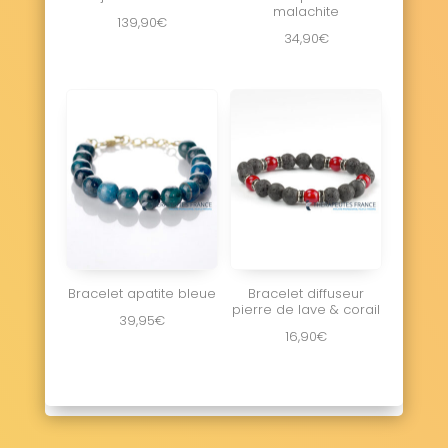
malachite
139,90
€
34,90
€
Bracelet apatite bleue
Bracelet diffuseur
pierre de lave & corail
39,95
€
16,90
€