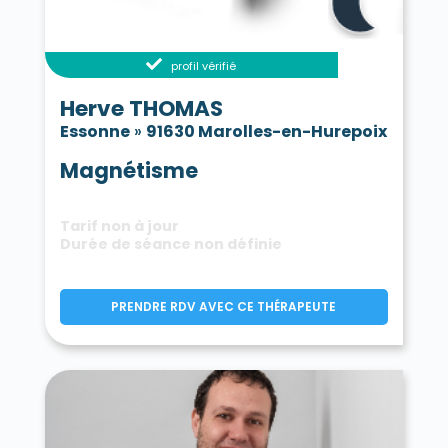
profil vérifié
Herve THOMAS
Essonne
»
91630 Marolles-en-Hurepoix
Magnétisme
Tarif non à jour
Durée de séance non définie
PRENDRE RDV AVEC CE THÉRAPEUTE