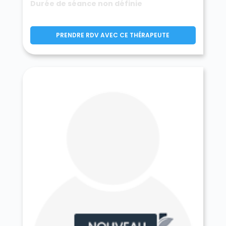
Durée de séance non définie
Prunay-sur-Essonne 91720
Puiselet-le-Marais 91150
Pussay 91740
Quincy-sous-Sénart 91480
PRENDRE RDV AVEC CE THÉRAPEUTE
Richarville 91410
Ris-Orangis 91130
Roinville 91410
Roinvilliers 91150
Saclas 91690
Saclay 91400
Saint-Aubin 91190
Saint-Chéron 91530
Saint-Cyr-la-Rivière 91690
Saint-Cyr-sous-Dourdan 91410
Sainte-Geneviève-des-Bois 91700
Saint-Escobille 91410
Saint-Germain-lès-Arpajon 91180
Saint-Germain-lès-Corbeil 91250
Saint-Hilaire 91780
Saint-Jean-de-Beauregard 91940
Saint-Maurice-Montcouronne 91530
Saint-Michel-sur-Orge 91240
Saint-Pierre-du-Perray 91280
Saintry-sur-Seine 91250
Saint-Sulpice-de-Favières 91910
Saint-Vrain 91770
Saint-Yon 91650