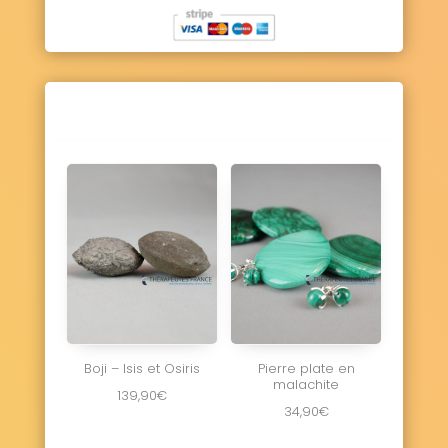
Boji – Isis et Osiris
Pierre plate en
malachite
139,90
€
34,90
€