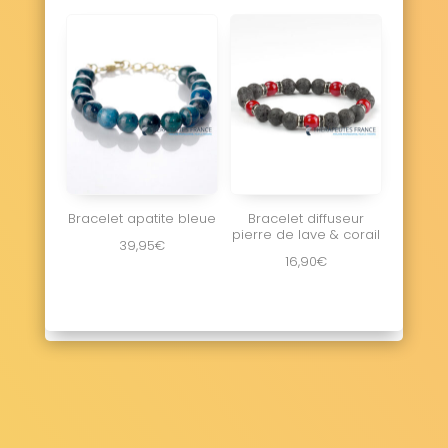
Bracelet apatite bleue
Bracelet diffuseur
pierre de lave & corail
39,95
€
16,90
€