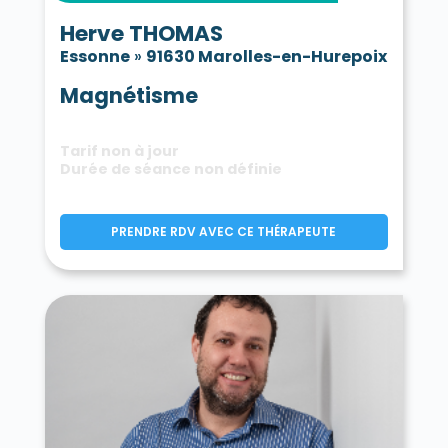
Herve THOMAS
Essonne
»
91630 Marolles-en-Hurepoix
Magnétisme
Tarif non à jour
Durée de séance non définie
PRENDRE RDV AVEC CE THÉRAPEUTE