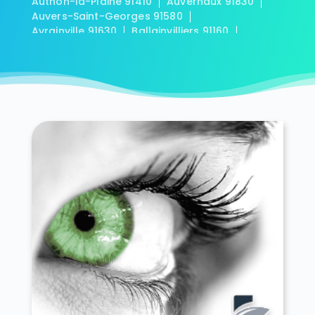
Authon-la-Plaine 91410
Auvernaux 91830
Auvers-Saint-Georges 91580
Avrainville 91630
Ballainvilliers 91160
Ballancourt-sur-Essonne 91610
Baulne 91590
Bièvres 91570
Blandy 91150
Boigneville 91720
Bois-Herpin 91150
Boissy-la-Rivière 91690
Boissy-le-Cutté 91590
Boissy-le-Sec 91870
Boissy-sous-Saint-Yon 91790
Bondoufle 91070
Boullay-les-Troux 91470
Bouray-sur-Juine 91850
Boussy-Saint-Antoine 91800
Boutervilliers 91150
Boutigny-sur-Essonne 91820
Bouville 91880
Brétigny-sur-Orge 91220
Breuillet 91650
Breux-Jouy 91650
Brières-les-Scellés 91150
Briis-sous-Forges 91640
Brouy 91150
Brunoy 91800
Bruyères-le-Châtel 91680
Buno-Bonnevaux 91720
Bures-sur-Yvette 91440
Cerny 91590
Chalo-Saint-Mars 91780
Chalou-Moulineux 91740