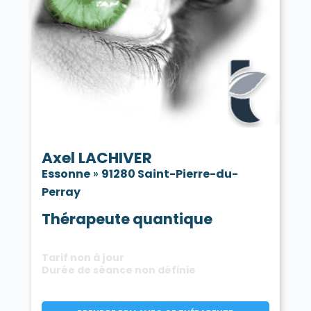
Axel LACHIVER
Essonne
»
91280 Saint-Pierre-du-
Perray
Thérapeute quantique
Tarif non à jour
Durée de séance non définie