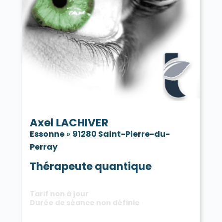
Axel LACHIVER
Essonne
»
91280 Saint-Pierre-du-
Perray
Thérapeute quantique
Tarif non à jour
Durée de séance non définie