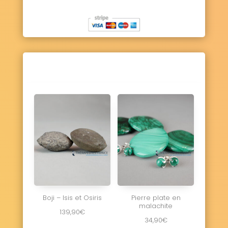
Boji – Isis et Osiris
Pierre plate en
malachite
139,90
€
34,90
€