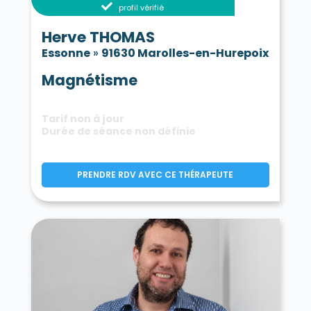
profil vérifié
Herve THOMAS
Essonne
»
91630 Marolles-en-Hurepoix
Magnétisme
Tarif non à jour
Durée de séance non définie
PRENDRE RDV AVEC CE THÉRAPEUTE