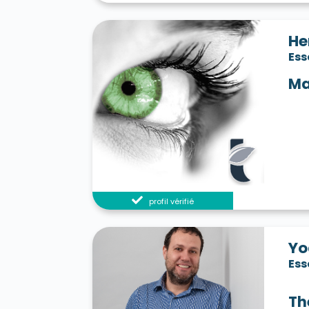
He
Es
Ma
profil vérifié
Yo
Es
Th