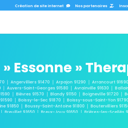
Création de site internet
Nos partenaires
Inscr
 » Essonne » Ther
670
Angervilliers 91470
Arpajon 91290
Arrancourt 9169
0
Auvers-Saint-Georges 91580
Avrainville 91630
Ballai
91590
Bièvres 91570
Blandy 91150
Boigneville 91720
B
 91590
Boissy-le-Sec 91870
Boissy-sous-Saint-Yon 9179
ine 91850
Boussy-Saint-Antoine 91800
Boutervilliers 911
Breuillet 91650
Breux-Jouy 91650
Brières-les-Scellés 
-Châtel 91680
Buno-Bonnevaux 91720
Bures-sur-Yvette
eux 91740
Chamarande 91730
Champcueil 91750
Cha