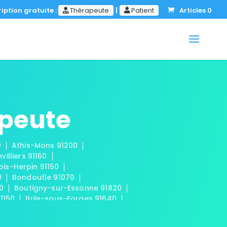
iption gratuite :
Thérapeute
|
Patient
Articles 0
apeute
0
Athis-Mons 91200
nvilliers 91160
ois-Herpin 91150
0
Bondoufle 91070
50
Boutigny-sur-Essonne 91820
91150
Briis-sous-Forges 91640
 91440
Cerny 91590
mplan 91160
Champmotteux 91150