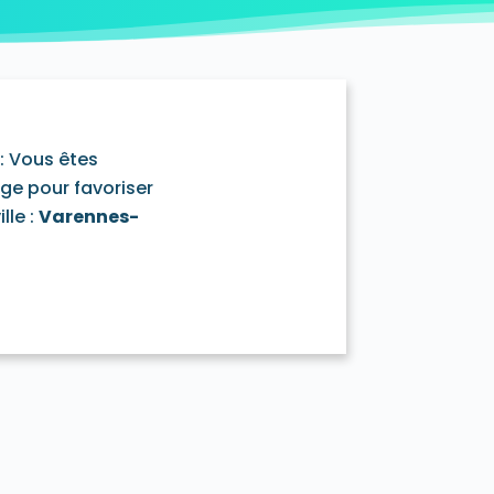
y-Mazarin 91380
ouronnes 91080
D'Huison-Longueville 91590
ur-Orge 91360
Estouches 91660
ière 91690
Fontenay-lès-Briis 91640
e 91720
Gometz-la-Ville 91400
rval 91690
Igny 91430
Itteville 91760
: Vous êtes
-Roi 91410
La Forêt-Sainte-Croix 91150
age pour favoriser
aux 91830
Le Plessis-Pâté 91220
lle :
Varennes-
ille 91630
Leuville-sur-Orge 91310
91720
Marcoussis 91460
ecy 91540
Méréville 91660
Monnerville 91930
ge 91390
Morsang-sur-Seine 91250
Ormoy-la-Rivière 91150
sis-Saint-Benoist 91410
Richarville 91410
Ris-Orangis 91130
91530
Saint-Cyr-la-Rivière 91690
ermain-lès-Arpajon 91180
aurice-Montcouronne 91530
ce-de-Favières 91910
se 91530
Soisy-sur-École 91840