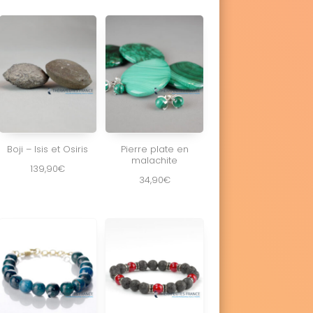
Boji – Isis et Osiris
Pierre plate en
malachite
139,90
€
34,90
€