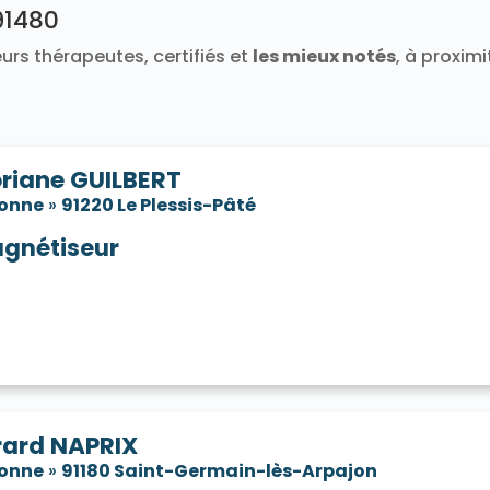
91480
91580
Tigery 91250
Torfou 91730
Valpuiseaux 91720
Vayres-sur-Essonne 91820
Verrières-le-Buisson 91370
urs thérapeutes, certifiés et
les mieux notés
, à proxim
neux-sur-Seine 91270
Villabé 91100
Villebon-sur-Yvette 9
e-sur-Auvers 91580
Villiers-le-Bâcle 91190
Villiers-sur-O
oriane GUILBERT
sonne
»
91220 Le Plessis-Pâté
gnétiseur
rard NAPRIX
sonne
»
91180 Saint-Germain-lès-Arpajon