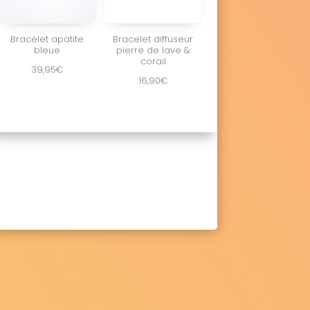
Bracelet apatite
Bracelet diffuseur
bleue
pierre de lave &
corail
39,95
€
16,90
€