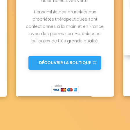
assemblés avec vertu.
L’ensemble des bracelets aux
propriétés thérapeutiques sont
confectionnés à la main et en France,
avec des pierres semi-précieuses
brillantes de très grande qualité.
DÉCOUVRIR LA BOUTIQUE