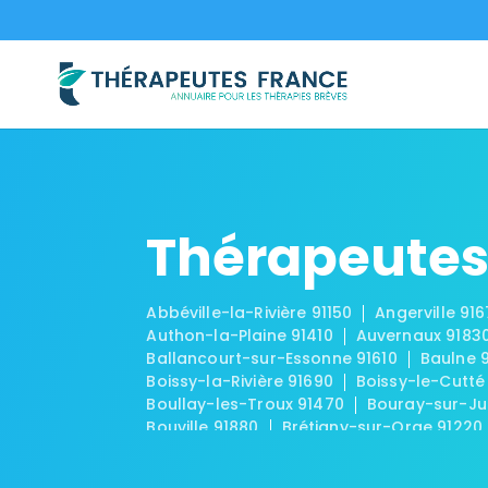
Thérapeutes
Abbéville-la-Rivière 91150
Angerville 91
Authon-la-Plaine 91410
Auvernaux 9183
Ballancourt-sur-Essonne 91610
Baulne 
Boissy-la-Rivière 91690
Boissy-le-Cutté
Boullay-les-Troux 91470
Bouray-sur-Ju
Bouville 91880
Brétigny-sur-Orge 91220
Brouy 91150
Brunoy 91800
Bruyères-le
Chalo-Saint-Mars 91780
Chalou-Moulin