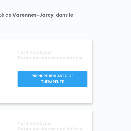
Varennes-Jarcy 91480
Vert-le-Grand 91810
ité de
Varennes-Jarcy
, dans le
1140
Villeconin 91580
Villejust 91140
rge 91700
Viry-Châtillon 91170
Tarif non à jour
Durée de séance non définie
PRENDRE RDV AVEC CE
THÉRAPEUTE
Tarif non à jour
Durée de séance non définie