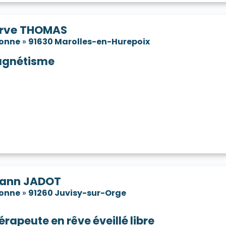
rve THOMAS
sonne
»
91630 Marolles-en-Hurepoix
gnétisme
ann JADOT
sonne
»
91260 Juvisy-sur-Orge
érapeute en rêve éveillé libre