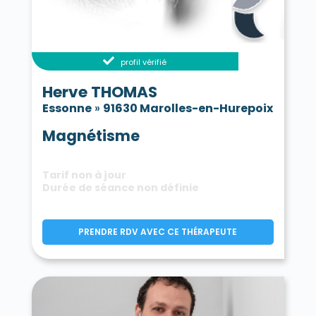
profil vérifié
Herve THOMAS
Essonne
»
91630 Marolles-en-Hurepoix
Magnétisme
Tarif non à jour
Durée de séance non définie
PRENDRE RDV AVEC CE THÉRAPEUTE