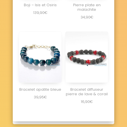
Boji – Isis et Osiris
Pierre plate en
malachite
139,90
€
34,90
€
Bracelet apatite bleue
Bracelet diffuseur
pierre de lave & corail
39,95
€
16,90
€