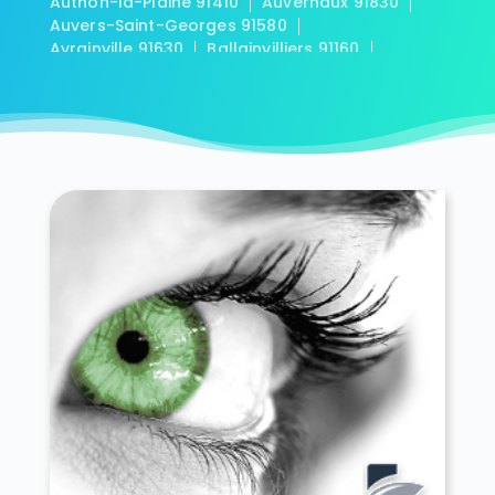
Authon-la-Plaine 91410
Auvernaux 91830
Auvers-Saint-Georges 91580
Avrainville 91630
Ballainvilliers 91160
Ballancourt-sur-Essonne 91610
Baulne 91590
Bièvres 91570
Blandy 91150
Boigneville 91720
Bois-Herpin 91150
Boissy-la-Rivière 91690
Boissy-le-Cutté 91590
Boissy-le-Sec 91870
Boissy-sous-Saint-Yon 91790
Bondoufle 91070
Boullay-les-Troux 91470
Bouray-sur-Juine 91850
Boussy-Saint-Antoine 91800
Boutervilliers 91150
Boutigny-sur-Essonne 91820
Bouville 91880
Brétigny-sur-Orge 91220
Breuillet 91650
Breux-Jouy 91650
Brières-les-Scellés 91150
Briis-sous-Forges 91640
Brouy 91150
Brunoy 91800
Bruyères-le-Châtel 91680
Buno-Bonnevaux 91720
Bures-sur-Yvette 91440
Cerny 91590
Chalo-Saint-Mars 91780
Chalou-Moulineux 91740