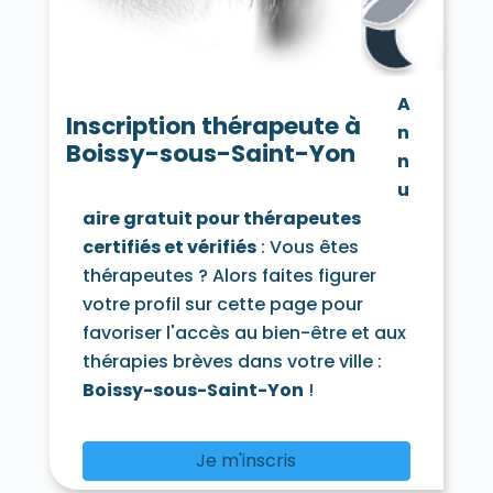
Chamarande 91730
Champcueil 91750
Champlan 91160
Champmotteux 91150
Chatignonville 91410
Chauffour-lès-Étréchy 91580
A
Cheptainville 91630
Chevannes 91750
Inscription thérapeute à
n
Chilly-Mazarin 91380
Boissy-sous-Saint-Yon
Congerville-Thionville 91740
n
Corbeil-Essonnes 91100
Corbreuse 91410
u
Courances 91490
Courcouronnes 91080
aire gratuit pour thérapeutes
Courdimanche-sur-Essonne 91720
certifiés et vérifiés
: Vous êtes
Courson-Monteloup 91680
Crosne 91560
Dannemois 91490
thérapeutes ? Alors faites figurer
D'Huison-Longueville 91590
Dourdan 91410
votre profil sur cette page pour
Draveil 91210
Écharcon 91540
Égly 91520
favoriser l'accès au bien-être et aux
Épinay-sous-Sénart 91860
thérapies brèves dans votre ville :
Épinay-sur-Orge 91360
Estouches 91660
Étampes 91150
Étiolles 91450
Boissy-sous-Saint-Yon
!
Étréchy 91580
Évry 91000
Fleury-Mérogis 91700
Fontaine-la-Rivière 91690
Je m'inscris
Fontenay-lès-Briis 91640