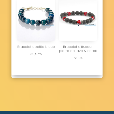
Bracelet apatite bleue
Bracelet diffuseur
pierre de lave & corail
39,95
€
16,90
€