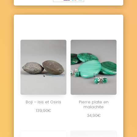
Boji – Isis et Osiris
Pierre plate en
malachite
139,90
€
34,90
€