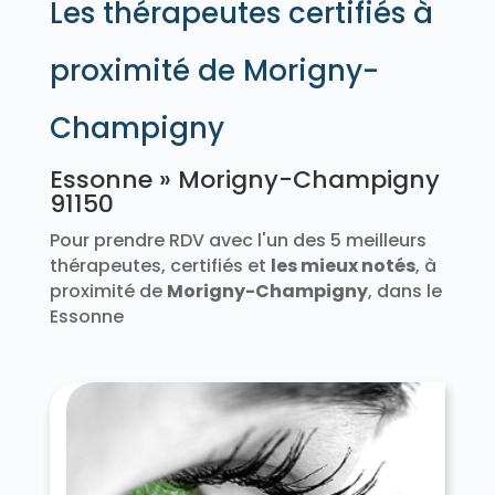
Les thérapeutes certifiés à
Prunay-sur-Essonne 91720
Puiselet-le-Marais 91150
Pussay 91740
proximité de Morigny-
Quincy-sous-Sénart 91480
Richarville 91410
Ris-Orangis 91130
Roinville 91410
Roinvilliers 91150
Champigny
Saclas 91690
Saclay 91400
Saint-Aubin 91190
Saint-Chéron 91530
Essonne » Morigny-Champigny
Saint-Cyr-la-Rivière 91690
91150
Saint-Cyr-sous-Dourdan 91410
Sainte-Geneviève-des-Bois 91700
Pour prendre RDV avec l'un des 5 meilleurs
Saint-Escobille 91410
thérapeutes, certifiés et
les mieux notés
, à
Saint-Germain-lès-Arpajon 91180
proximité de
Morigny-Champigny
, dans le
Saint-Germain-lès-Corbeil 91250
Essonne
Saint-Hilaire 91780
Saint-Jean-de-Beauregard 91940
Saint-Maurice-Montcouronne 91530
Saint-Michel-sur-Orge 91240
Saint-Pierre-du-Perray 91280
Saintry-sur-Seine 91250
Saint-Sulpice-de-Favières 91910
Saint-Vrain 91770
Saint-Yon 91650