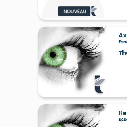
Ax
Es
Th
He
Es