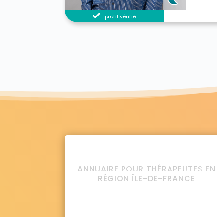
profil vérifié
ANNUAIRE POUR THÉRAPEUTES EN
RÉGION ÎLE-DE-FRANCE