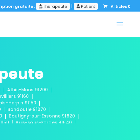
iption gratuite :
Thérapeute
|
Patient
Articles 0
apeute
0
Athis-Mons 91200
nvilliers 91160
ois-Herpin 91150
0
Bondoufle 91070
50
Boutigny-sur-Essonne 91820
91150
Briis-sous-Forges 91640
 91440
Cerny 91590
mplan 91160
Champmotteux 91150