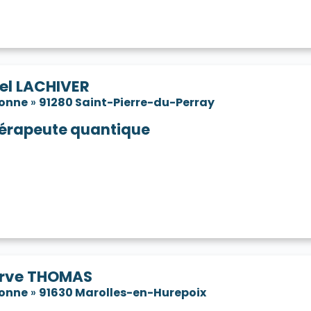
el LACHIVER
sonne
»
91280 Saint-Pierre-du-Perray
érapeute quantique
rve THOMAS
sonne
»
91630 Marolles-en-Hurepoix