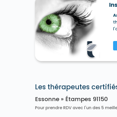
In
Soisy-sur-Seine 91450
Souzy-la-Briche 
Vaugrigneuse 91640
Vauhallan 91430
A
Vert-le-Petit 91710
Videlles 91890
Vig
t
Villemoisson-sur-Orge 91360
Villeneuv
Wissous 91320
Yerres 91330
l
Les thérapeutes certifi
Essonne » Étampes 91150
Pour prendre RDV avec l'un des 5 meille