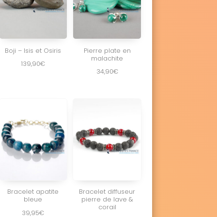
Boji – Isis et Osiris
Pierre plate en
malachite
139,90
€
34,90
€
Bracelet apatite
Bracelet diffuseur
bleue
pierre de lave &
corail
39,95
€