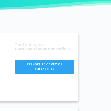
y-Mazarin 91380
ouronnes 91080
D'Huison-Longueville 91590
ur-Orge 91360
Estouches 91660
vière 91690
Fontenay-lès-Briis 91640
e 91720
Gometz-la-Ville 91400
rval 91690
Igny 91430
Itteville 91760
-Roi 91410
La Forêt-Sainte-Croix 91150
aux 91830
Le Plessis-Pâté 91220
Tarif non à jour
ille 91630
Leuville-sur-Orge 91310
Durée de séance non définie
91720
Marcoussis 91460
ecy 91540
Méréville 91660
Monnerville 91930
PRENDRE RDV AVEC CE
ge 91390
Morsang-sur-Seine 91250
THÉRAPEUTE
Ormoy-la-Rivière 91150
sis-Saint-Benoist 91410
Richarville 91410
Ris-Orangis 91130
91530
Saint-Cyr-la-Rivière 91690
ermain-lès-Arpajon 91180
aurice-Montcouronne 91530
ce-de-Favières 91910
se 91530
Soisy-sur-École 91840