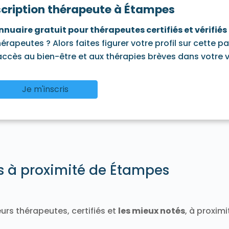
scription thérapeute à Étampes
91580
Tigery 91250
Torfou 91730
Valpuiseaux 91720
Vayres-sur-Essonne 91820
Verrières-le-Buisson 91370
nnuaire gratuit pour thérapeutes certifiés et vérifiés
neux-sur-Seine 91270
Villabé 91100
Villebon-sur-Yvette 9
hérapeutes ? Alors faites figurer votre profil sur cette p
e-sur-Auvers 91580
Villiers-le-Bâcle 91190
Villiers-sur-O
'accès au bien-être et aux thérapies brèves dans votre vi
Je m'inscris
és à proximité de Étampes
urs thérapeutes, certifiés et
les mieux notés
, à proxim