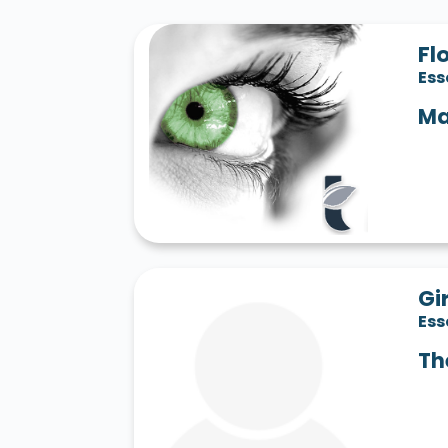
Fl
Es
Ma
Gi
Es
Th