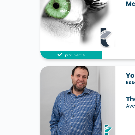
Ma
profil vérifié
Yo
Es
Th
Ave