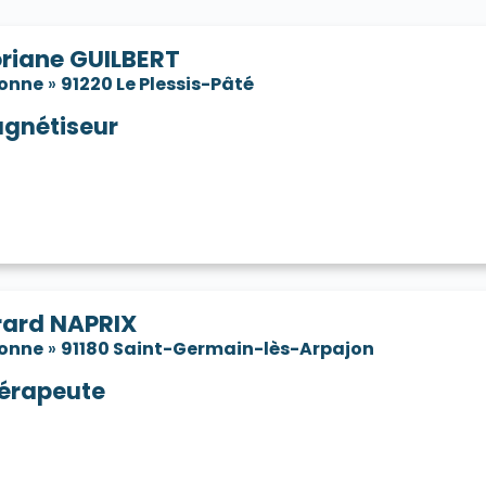
oriane GUILBERT
sonne
»
91220 Le Plessis-Pâté
gnétiseur
rard NAPRIX
sonne
»
91180 Saint-Germain-lès-Arpajon
érapeute