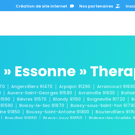
Création de site internet
Nos partenaires
Inscr
 » Essonne » Ther
670
Angervilliers 91470
Arpajon 91290
Arrancourt 9169
0
Auvers-Saint-Georges 91580
Avrainville 91630
Ballai
91590
Bièvres 91570
Blandy 91150
Boigneville 91720
B
 91590
Boissy-le-Sec 91870
Boissy-sous-Saint-Yon 9179
ine 91850
Boussy-Saint-Antoine 91800
Boutervilliers 911
Breuillet 91650
Breux-Jouy 91650
Brières-les-Scellés 
-Châtel 91680
Buno-Bonnevaux 91720
Bures-sur-Yvette
eux 91740
Chamarande 91730
Champcueil 91750
Cha