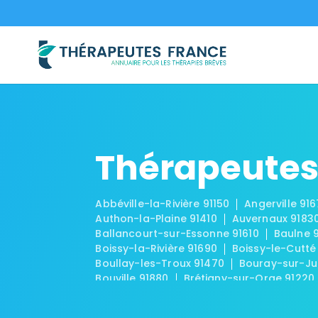
Thérapeutes
Abbéville-la-Rivière 91150
Angerville 91
Authon-la-Plaine 91410
Auvernaux 9183
Ballancourt-sur-Essonne 91610
Baulne 
Boissy-la-Rivière 91690
Boissy-le-Cutté
Boullay-les-Troux 91470
Bouray-sur-Ju
Bouville 91880
Brétigny-sur-Orge 91220
Brouy 91150
Brunoy 91800
Bruyères-le
Chalo-Saint-Mars 91780
Chalou-Moulin