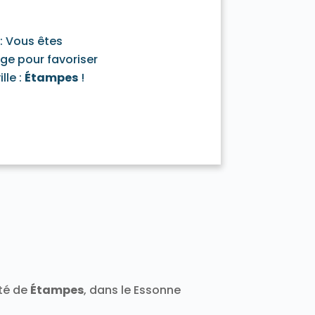
Varennes-Jarcy 91480
Vert-le-Grand 91810
: Vous êtes
1140
Villeconin 91580
Villejust 91140
age pour favoriser
rge 91700
Viry-Châtillon 91170
lle :
Étampes
!
ité de
Étampes
, dans le Essonne