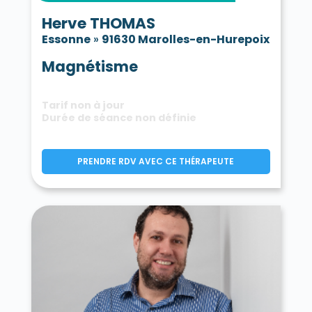
Herve THOMAS
Essonne
»
91630 Marolles-en-Hurepoix
Magnétisme
Tarif non à jour
Durée de séance non définie
PRENDRE RDV AVEC CE THÉRAPEUTE