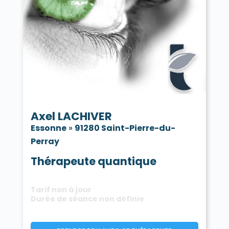
Axel LACHIVER
Essonne
»
91280 Saint-Pierre-du-
Perray
Thérapeute quantique
Tarif non à jour
Durée de séance non définie