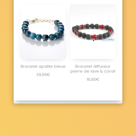
Bracelet apatite bleue
Bracelet diffuseur
pierre de lave & corail
39,95
€
16,90
€