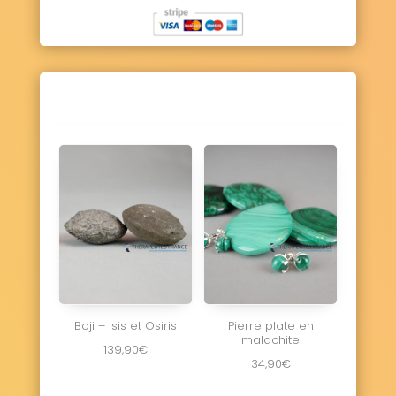
Boji – Isis et Osiris
Pierre plate en
malachite
139,90
€
34,90
€