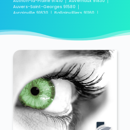
Authon-la-Plaine 91410
Auvernaux 91830
Auvers-Saint-Georges 91580
Avrainville 91630
Ballainvilliers 91160
Ballancourt-sur-Essonne 91610
Baulne 91590
Bièvres 91570
Blandy 91150
Boigneville 91720
Bois-Herpin 91150
Boissy-la-Rivière 91690
Boissy-le-Cutté 91590
Boissy-le-Sec 91870
Boissy-sous-Saint-Yon 91790
Bondoufle 91070
Boullay-les-Troux 91470
Bouray-sur-Juine 91850
Boussy-Saint-Antoine 91800
Boutervilliers 91150
Boutigny-sur-Essonne 91820
Bouville 91880
Brétigny-sur-Orge 91220
Breuillet 91650
Breux-Jouy 91650
Brières-les-Scellés 91150
Briis-sous-Forges 91640
Brouy 91150
Brunoy 91800
Bruyères-le-Châtel 91680
Buno-Bonnevaux 91720
Bures-sur-Yvette 91440
Cerny 91590
Chalo-Saint-Mars 91780
Chalou-Moulineux 91740