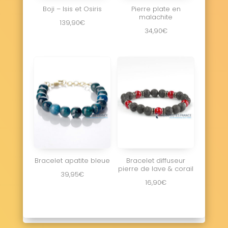
Boji – Isis et Osiris
Pierre plate en
malachite
139,90
€
34,90
€
Bracelet apatite bleue
Bracelet diffuseur
pierre de lave & corail
39,95
€
16,90
€