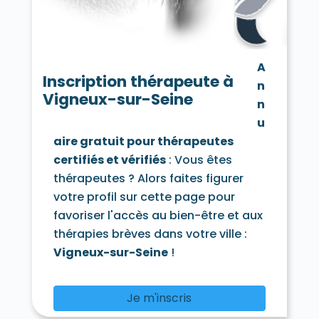
Chamarande 91730
Champcueil 91750
Champlan 91160
Champmotteux 91150
Chatignonville 91410
Chauffour-lès-Étréchy 91580
A
Cheptainville 91630
Chevannes 91750
Inscription thérapeute à
n
Chilly-Mazarin 91380
Vigneux-sur-Seine
Congerville-Thionville 91740
n
Corbeil-Essonnes 91100
Corbreuse 91410
u
Courances 91490
Courcouronnes 91080
aire gratuit pour thérapeutes
Courdimanche-sur-Essonne 91720
certifiés et vérifiés
: Vous êtes
Courson-Monteloup 91680
Crosne 91560
Dannemois 91490
thérapeutes ? Alors faites figurer
D'Huison-Longueville 91590
Dourdan 91410
votre profil sur cette page pour
Draveil 91210
Écharcon 91540
Égly 91520
favoriser l'accès au bien-être et aux
Épinay-sous-Sénart 91860
thérapies brèves dans votre ville :
Épinay-sur-Orge 91360
Estouches 91660
Étampes 91150
Étiolles 91450
Vigneux-sur-Seine
!
Étréchy 91580
Évry 91000
Fleury-Mérogis 91700
Fontaine-la-Rivière 91690
Je m'inscris
Fontenay-lès-Briis 91640