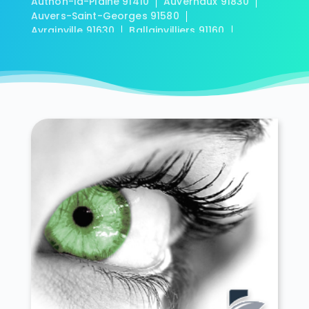
Authon-la-Plaine 91410
Auvernaux 91830
Auvers-Saint-Georges 91580
Avrainville 91630
Ballainvilliers 91160
Ballancourt-sur-Essonne 91610
Baulne 91590
Bièvres 91570
Blandy 91150
Boigneville 91720
Bois-Herpin 91150
Boissy-la-Rivière 91690
Boissy-le-Cutté 91590
Boissy-le-Sec 91870
Boissy-sous-Saint-Yon 91790
Bondoufle 91070
Boullay-les-Troux 91470
Bouray-sur-Juine 91850
Boussy-Saint-Antoine 91800
Boutervilliers 91150
Boutigny-sur-Essonne 91820
Bouville 91880
Brétigny-sur-Orge 91220
Breuillet 91650
Breux-Jouy 91650
Brières-les-Scellés 91150
Briis-sous-Forges 91640
Brouy 91150
Brunoy 91800
Bruyères-le-Châtel 91680
Buno-Bonnevaux 91720
Bures-sur-Yvette 91440
Cerny 91590
Chalo-Saint-Mars 91780
Chalou-Moulineux 91740