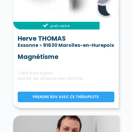
profil vérifié
Herve THOMAS
Essonne
»
91630 Marolles-en-Hurepoix
Magnétisme
Tarif non à jour
Durée de séance non définie
PRENDRE RDV AVEC CE THÉRAPEUTE