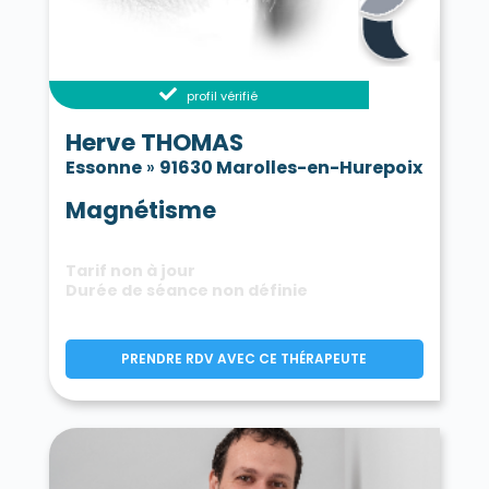
profil vérifié
Herve THOMAS
Essonne
»
91630 Marolles-en-Hurepoix
Magnétisme
Tarif non à jour
Durée de séance non définie
PRENDRE RDV AVEC CE THÉRAPEUTE