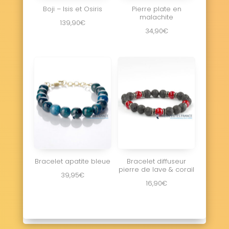
Boji – Isis et Osiris
Pierre plate en
malachite
139,90
€
34,90
€
Bracelet apatite bleue
Bracelet diffuseur
pierre de lave & corail
39,95
€
16,90
€