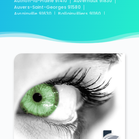
Authon-la-Plaine 91410
Auvernaux 91830
Auvers-Saint-Georges 91580
Avrainville 91630
Ballainvilliers 91160
Ballancourt-sur-Essonne 91610
Baulne 91590
Bièvres 91570
Blandy 91150
Boigneville 91720
Bois-Herpin 91150
Boissy-la-Rivière 91690
Boissy-le-Cutté 91590
Boissy-le-Sec 91870
Boissy-sous-Saint-Yon 91790
Bondoufle 91070
Boullay-les-Troux 91470
Bouray-sur-Juine 91850
Boussy-Saint-Antoine 91800
Boutervilliers 91150
Boutigny-sur-Essonne 91820
Bouville 91880
Brétigny-sur-Orge 91220
Breuillet 91650
Breux-Jouy 91650
Brières-les-Scellés 91150
Briis-sous-Forges 91640
Brouy 91150
Brunoy 91800
Bruyères-le-Châtel 91680
Buno-Bonnevaux 91720
Bures-sur-Yvette 91440
Cerny 91590
Chalo-Saint-Mars 91780
Chalou-Moulineux 91740