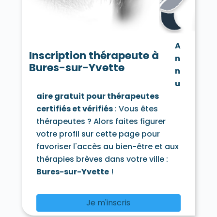
Chamarande 91730
Champcueil 91750
Champlan 91160
Champmotteux 91150
Chatignonville 91410
Chauffour-lès-Étréchy 91580
A
Cheptainville 91630
Chevannes 91750
Inscription thérapeute à
n
Chilly-Mazarin 91380
Bures-sur-Yvette
Congerville-Thionville 91740
n
Corbeil-Essonnes 91100
Corbreuse 91410
u
Courances 91490
Courcouronnes 91080
aire gratuit pour thérapeutes
Courdimanche-sur-Essonne 91720
certifiés et vérifiés
: Vous êtes
Courson-Monteloup 91680
Crosne 91560
Dannemois 91490
thérapeutes ? Alors faites figurer
D'Huison-Longueville 91590
Dourdan 91410
votre profil sur cette page pour
Draveil 91210
Écharcon 91540
Égly 91520
favoriser l'accès au bien-être et aux
Épinay-sous-Sénart 91860
thérapies brèves dans votre ville :
Épinay-sur-Orge 91360
Estouches 91660
Étampes 91150
Étiolles 91450
Bures-sur-Yvette
!
Étréchy 91580
Évry 91000
Fleury-Mérogis 91700
Fontaine-la-Rivière 91690
Je m'inscris
Fontenay-lès-Briis 91640