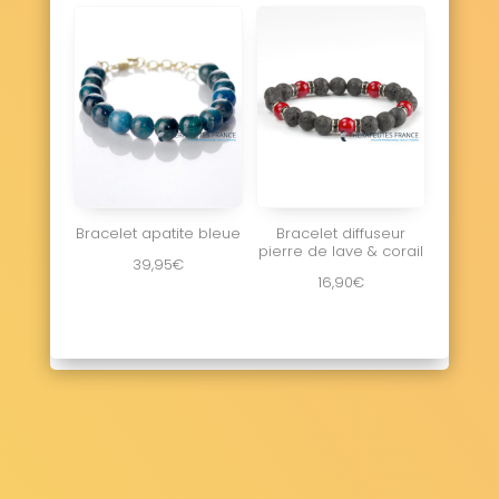
Bracelet apatite bleue
Bracelet diffuseur
pierre de lave & corail
39,95
€
16,90
€