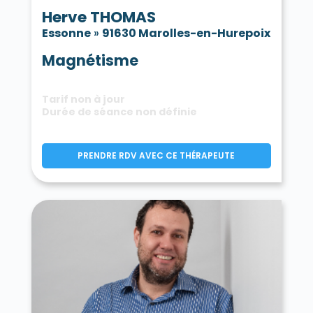
Herve THOMAS
Essonne
»
91630 Marolles-en-Hurepoix
Magnétisme
Tarif non à jour
Durée de séance non définie
PRENDRE RDV AVEC CE THÉRAPEUTE