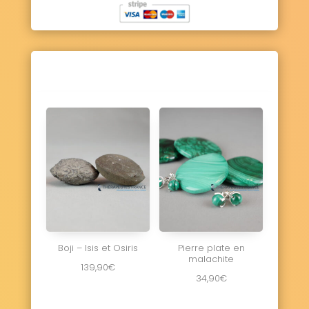
Boji – Isis et Osiris
Pierre plate en
malachite
139,90
€
34,90
€