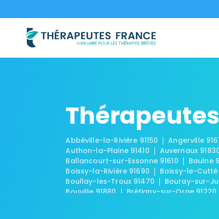
Thérapeutes
Abbéville-la-Rivière 91150
Angerville 91
Authon-la-Plaine 91410
Auvernaux 9183
Ballancourt-sur-Essonne 91610
Baulne 
Boissy-la-Rivière 91690
Boissy-le-Cutté
Boullay-les-Troux 91470
Bouray-sur-Ju
Bouville 91880
Brétigny-sur-Orge 91220
Brouy 91150
Brunoy 91800
Bruyères-le
Chalo-Saint-Mars 91780
Chalou-Moulin