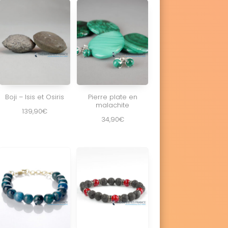
Boji – Isis et Osiris
Pierre plate en
malachite
139,90
€
34,90
€