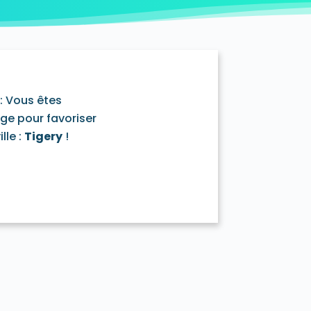
y-Mazarin 91380
ouronnes 91080
D'Huison-Longueville 91590
ur-Orge 91360
Estouches 91660
ière 91690
Fontenay-lès-Briis 91640
e 91720
Gometz-la-Ville 91400
rval 91690
Igny 91430
Itteville 91760
: Vous êtes
-Roi 91410
La Forêt-Sainte-Croix 91150
age pour favoriser
aux 91830
Le Plessis-Pâté 91220
lle :
Tigery
!
ille 91630
Leuville-sur-Orge 91310
91720
Marcoussis 91460
ecy 91540
Méréville 91660
Monnerville 91930
ge 91390
Morsang-sur-Seine 91250
Ormoy-la-Rivière 91150
sis-Saint-Benoist 91410
Richarville 91410
Ris-Orangis 91130
91530
Saint-Cyr-la-Rivière 91690
ermain-lès-Arpajon 91180
aurice-Montcouronne 91530
ce-de-Favières 91910
se 91530
Soisy-sur-École 91840