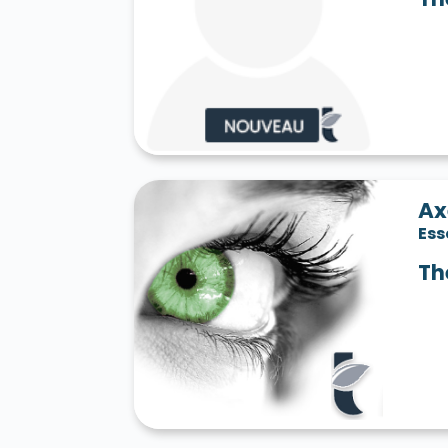
Ax
Es
Th