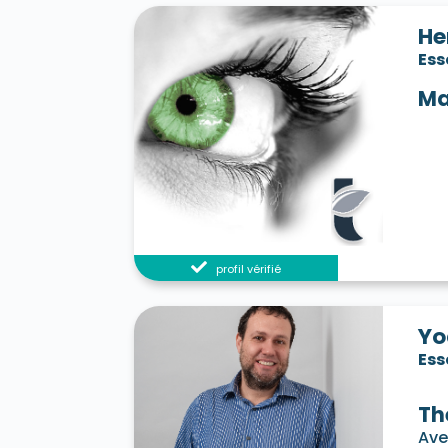
He
Es
Ma
profil vérifié
Yo
Es
Th
Ave