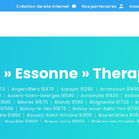
Création de site internet
Nos partenaires
Inscr
 » Essonne » Ther
670
Angervilliers 91470
Arpajon 91290
Arrancourt 9169
0
Auvers-Saint-Georges 91580
Avrainville 91630
Ballai
91590
Bièvres 91570
Blandy 91150
Boigneville 91720
B
 91590
Boissy-le-Sec 91870
Boissy-sous-Saint-Yon 9179
ine 91850
Boussy-Saint-Antoine 91800
Boutervilliers 911
Breuillet 91650
Breux-Jouy 91650
Brières-les-Scellés 
-Châtel 91680
Buno-Bonnevaux 91720
Bures-sur-Yvette
eux 91740
Chamarande 91730
Champcueil 91750
Cha