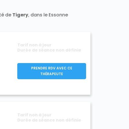
Varennes-Jarcy 91480
Vert-le-Grand 91810
ité de
Tigery
, dans le Essonne
1140
Villeconin 91580
Villejust 91140
rge 91700
Viry-Châtillon 91170
Tarif non à jour
Durée de séance non définie
PRENDRE RDV AVEC CE
THÉRAPEUTE
Tarif non à jour
Durée de séance non définie