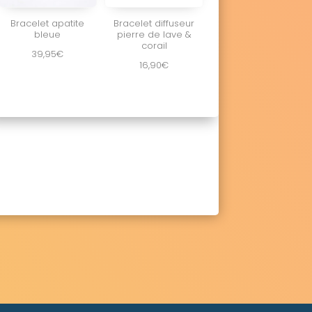
Bracelet apatite
Bracelet diffuseur
bleue
pierre de lave &
corail
39,95
€
16,90
€