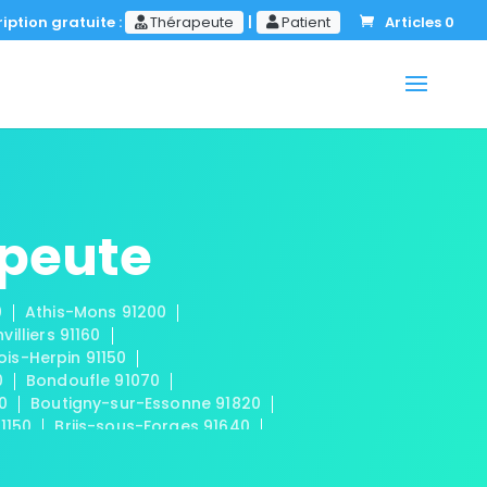
iption gratuite :
Thérapeute
|
Patient
Articles 0
apeute
0
Athis-Mons 91200
nvilliers 91160
ois-Herpin 91150
0
Bondoufle 91070
50
Boutigny-sur-Essonne 91820
91150
Briis-sous-Forges 91640
 91440
Cerny 91590
mplan 91160
Champmotteux 91150