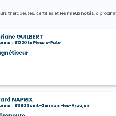
91580
Tigery 91250
Torfou 91730
Valpuiseaux 91720
Vayres-sur-Essonne 91820
Verrières-le-Buisson 91370
urs thérapeutes, certifiés et
les mieux notés
, à proxim
neux-sur-Seine 91270
Villabé 91100
Villebon-sur-Yvette 9
e-sur-Auvers 91580
Villiers-le-Bâcle 91190
Villiers-sur-O
oriane GUILBERT
sonne
»
91220 Le Plessis-Pâté
gnétiseur
rard NAPRIX
sonne
»
91180 Saint-Germain-lès-Arpajon
érapeute